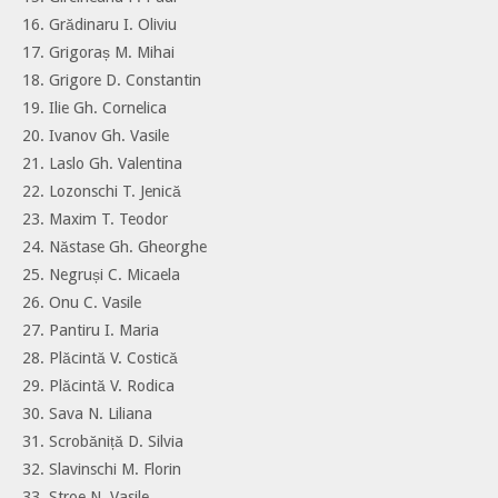
16. Grădinaru I. Oliviu
17. Grigoraș M. Mihai
18. Grigore D. Constantin
19. Ilie Gh. Cornelica
20. Ivanov Gh. Vasile
21. Laslo Gh. Valentina
22. Lozonschi T. Jenică
23. Maxim T. Teodor
24. Năstase Gh. Gheorghe
25. Negruși C. Micaela
26. Onu C. Vasile
27. Pantiru I. Maria
28. Plăcintă V. Costică
29. Plăcintă V. Rodica
30. Sava N. Liliana
31. Scrobăniță D. Silvia
32. Slavinschi M. Florin
33. Stroe N. Vasile