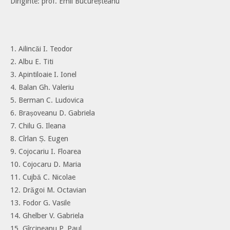
Diriginte: prof. Emil Bucureșteanu
1. Ailincăi I. Teodor
2. Albu E. Titi
3. Apintiloaie I. Ionel
4. Balan Gh. Valeriu
5. Berman C. Ludovica
6. Brașoveanu D. Gabriela
7. Chilu G. Ileana
8. Cîrlan Ș. Eugen
9. Cojocariu I. Floarea
10. Cojocaru D. Maria
11. Cujbă C. Nicolae
12. Drăgoi M. Octavian
13. Fodor G. Vasile
14. Ghelber V. Gabriela
15. Gîrcineanu P. Paul