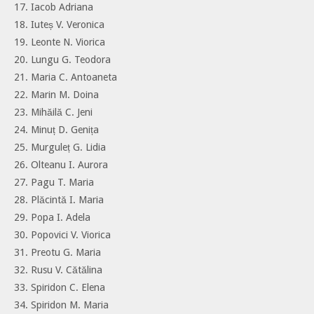
17. Iacob Adriana
18. Iuteș V. Veronica
19. Leonte N. Viorica
20. Lungu G. Teodora
21. Maria C. Antoaneta
22. Marin M. Doina
23. Mihăilă C. Jeni
24. Minuț D. Genița
25. Murguleț G. Lidia
26. Olteanu I. Aurora
27. Pagu T. Maria
28. Plăcintă I. Maria
29. Popa I. Adela
30. Popovici V. Viorica
31. Preotu G. Maria
32. Rusu V. Cătălina
33. Spiridon C. Elena
34. Spiridon M. Maria