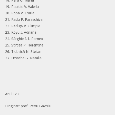
18. Paru G. Maria
19. Pauluic V. Valeriu
20. Popa V. Emilia
21. Radu P. Paraschiva
22. Răduță V. Olimpia
23. Roșu I. Adriana
24. Sârghie I. I. Romeo
25. Stîrcea P. Florentina
26. Tiubeică N. Stelian
27. Ursache G. Natalia
Anul IV C
Diriginte: prof. Petru Gavriliu