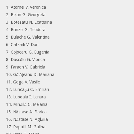
1. Atomei V. Veronica
2. Bejan G. Georgeta
3. Botezatu N. Ecaterina
4. Brînzei G. Teodora
5. Bulache G. Valentina
6. Catzaiti V. Dan
7. Cojocaru G. Eugenia
8. Dascălu G. Viorica
9. Faraon V. Gabriela
10. Gălățeanu D. Mariana
11. Goga V. Vasile
12. Luncașu C. Emilian
13. Lupoaia I. Lenuța
14. Mihăilă C. Melania
15. Năstase A. Florica
16. Năstase N. Aglăița
17. Papafil M. Galina