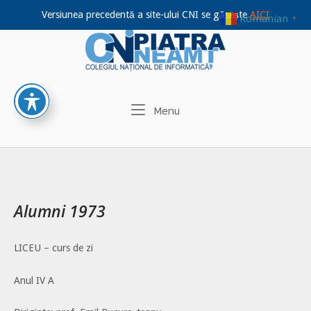
Versiunea precedentă a site-ului CNI se găsește
AICI
Romanian
▼
Home
Skip
to
content
Menu
Menu
Alumni 1973
LICEU – curs de zi
Anul IV A