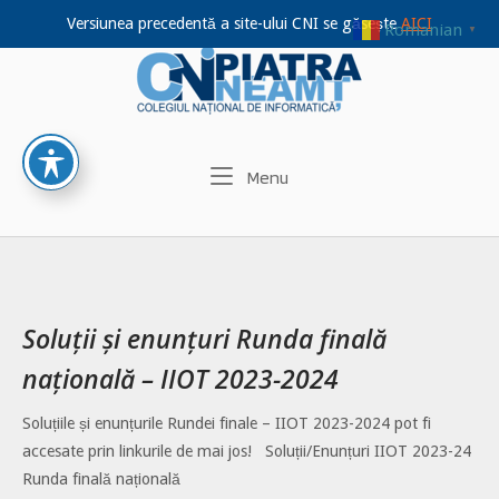
Versiunea precedentă a site-ului CNI se găsește
AICI
Romanian
▼
Home
Skip
to
content
Menu
Menu
Soluții și enunțuri Runda finală
națională – IIOT 2023-2024
Soluțiile și enunțurile Rundei finale – IIOT 2023-2024 pot fi
accesate prin linkurile de mai jos! Soluții/Enunțuri IIOT 2023-24
Runda finală națională