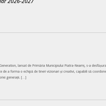
olar 2026-2027
Generation, lansat de Primăria Municipiului Piatra-Neamț, s-a desfășura
 de a forma o echipă de tineri vizionari și creativi, capabili să coordon
priei generații. […]