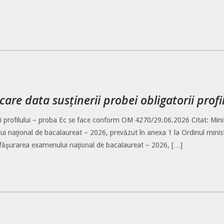
are data susținerii probei obligatorii profi
ii profilului – proba Ec se face conform OM 4270/29.06.2026 Citat: Minist
i naţional de bacalaureat – 2026, prevăzut în anexa 1 la Ordinul ministru
făşurarea examenului naţional de bacalaureat – 2026, […]