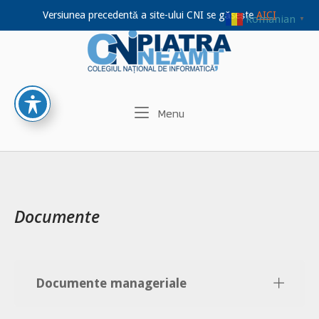
Versiunea precedentă a site-ului CNI se găsește
AICI
Romanian
▼
Home
Skip
to
content
Menu
Menu
Documente
Documente manageriale