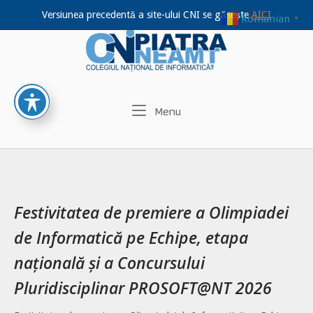
Versiunea precedentă a site-ului CNI se găsește
AICI
Romanian
▼
Home
Skip
to
content
Menu
Menu
Festivitatea de premiere a Olimpiadei
de Informatică pe Echipe, etapa
națională și a Concursului
Pluridisciplinar PROSOFT@NT 2026