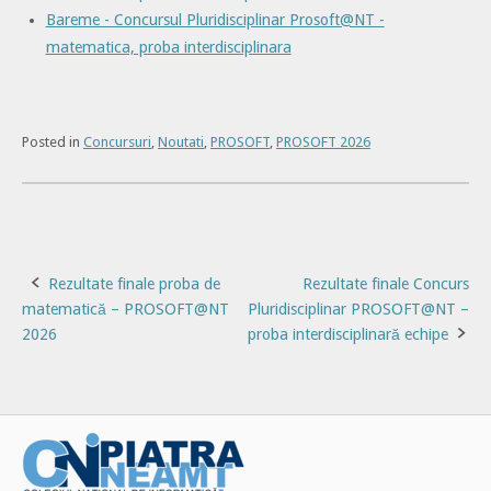
Bareme - Concursul Pluridisciplinar Prosoft@NT -
matematica, proba interdisciplinara
Posted in
Concursuri
,
Noutati
,
PROSOFT
,
PROSOFT 2026
Post
Rezultate finale proba de
Rezultate finale Concurs
matematică – PROSOFT@NT
Pluridisciplinar PROSOFT@NT –
navigation
2026
proba interdisciplinară echipe