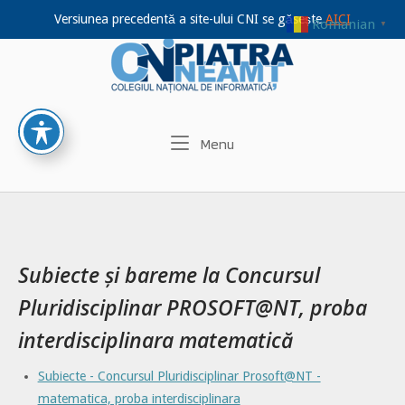
Versiunea precedentă a site-ului CNI se găsește
AICI
Romanian
▼
Home
Skip
to
content
Menu
Menu
Subiecte și bareme la Concursul
Pluridisciplinar PROSOFT@NT, proba
interdisciplinara matematică
Subiecte - Concursul Pluridisciplinar Prosoft@NT -
matematica, proba interdisciplinara