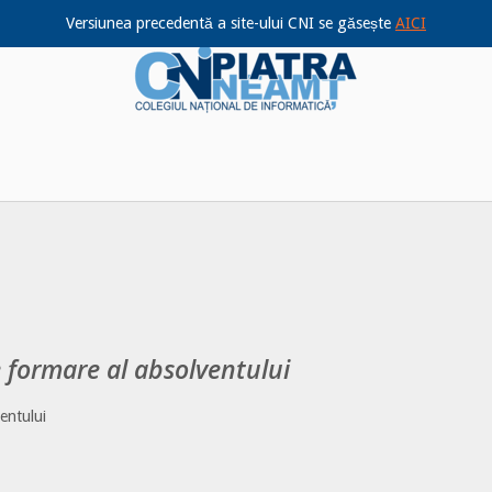
Versiunea precedentă a site-ului CNI se găsește
AICI
Home
 formare al absolventului
entului