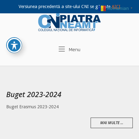
Versiunea precedentă a site-ului CNI se găsește
AICI
Romanian
▼
Home
Skip
to
content
Menu
Menu
Buget 2023-2024
Buget Erasmus 2023-2024
MAI MULTE ...