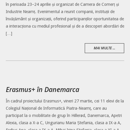
în perioada 23–24 aprilie și organizat de Camera de Comerț și
Industrie Neamț. Evenimentul a reunit companii, instituții de
învățământ și organizații, oferind participanților oportunitatea de
a interacționa cu mediul profesional și de a descoperi abordări de
[…]
MAI MULTE ...
Erasmus+ în Danemarca
În cadrul proiectului Erasmus+, vineri 27 martie, cei 11 elevi de la
Colegiul Național de Informatică Piatra-Neamț, care au
participat la o mobilitate de grup în Hillerød, Danemarca, Apetri
Alexia, clasa a X-a C, Ungurianu Maria Ștefania, clasa a IX-a A,