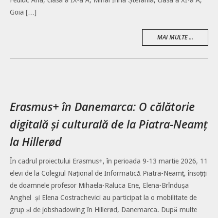
Fediuc Ana, clasa a IX-a A, Mihai Irina Ștefania, clasa a XI-a A,
Goia […]
MAI MULTE ...
Erasmus+ în Danemarca: O călătorie
digitală și culturală de la Piatra-Neamț
la Hillerød
În cadrul proiectului Erasmus+, în perioada 9-13 martie 2026, 11
elevi de la Colegiul Național de Informatică Piatra-Neamț, însoțiți
de doamnele profesor Mihaela-Raluca Ene, Elena-Brîndușa
Anghel și Elena Costrachevici au participat la o mobilitate de
grup și de jobshadowing în Hillerød, Danemarca. După multe