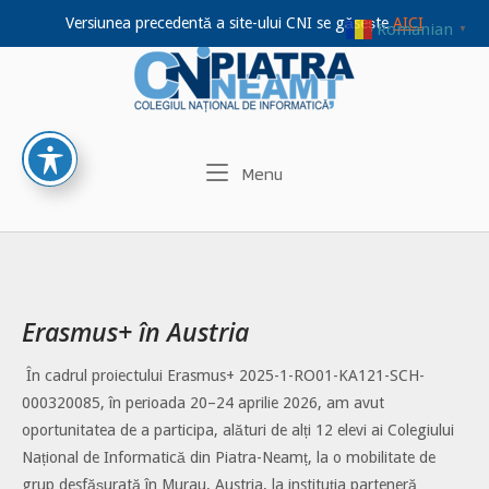
Versiunea precedentă a site-ului CNI se găsește
AICI
Romanian
▼
Home
Skip
to
content
Menu
Menu
Erasmus+ în Austria
În cadrul proiectului Erasmus+ 2025-1-RO01-KA121-SCH-
000320085, în perioada 20–24 aprilie 2026, am avut
oportunitatea de a participa, alături de alți 12 elevi ai Colegiului
Național de Informatică din Piatra-Neamț, la o mobilitate de
grup desfășurată în Murau, Austria, la instituția parteneră