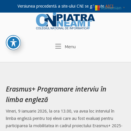
Versiunea precedentă a site-ului CNI se găsește
AICI
Romanian
▼
Home
Skip
to
content
Menu
Menu
Erasmus+ Programare interviu în
limba engleză
Vineri, 9 ianuarie 2026, la ora 13.00, va avea loc interviul în
limba engleză pentru toți elevii care au fost evaluați pentru
participarea la mobilitatea in cadrul proiectului Erasmus+ 2025-