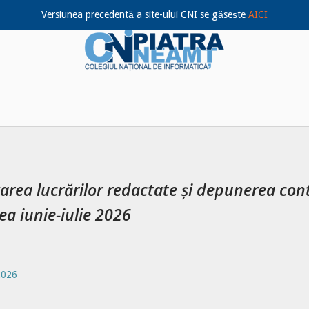
Versiunea precedentă a site-ului CNI se găsește
AICI
Home
izarea lucrărilor redactate și depunerea con
a iunie-iulie 2026
2026