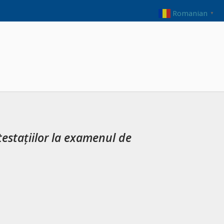
Romanian
▼
testațiilor la examenul de