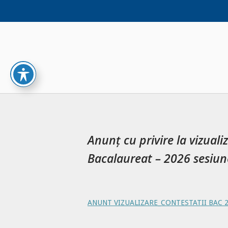
Skip
to
content
Anunț cu privire la vizual
Bacalaureat – 2026 sesiune
ANUNT VIZUALIZARE_CONTESTATII BAC 