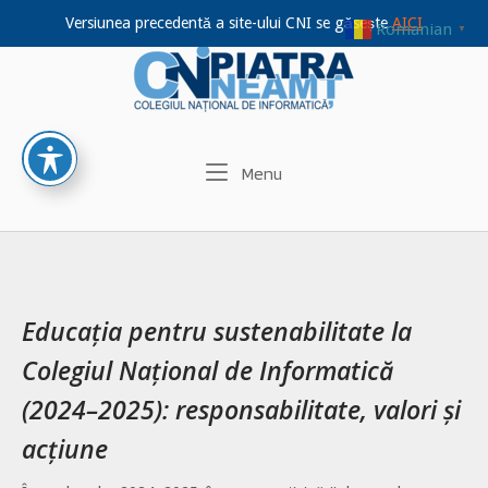
Versiunea precedentă a site-ului CNI se găsește
AICI
Romanian
▼
Home
Skip
to
content
Menu
Menu
Educația pentru sustenabilitate la
Colegiul Național de Informatică
(2024–2025): responsabilitate, valori și
acțiune