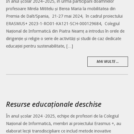
În anul școlar 2024–2025, în urma participării doamnelor
profesoare Mirela Mititelu și Berea Maria la mobilitatea din
Premia de Dalt/Spania, 21-27 mai 2024, în cadrul proiectului
ERASMUS+ 2023-1-RO01-KA121-SCH-000129684, Colegiul
Național de Informatică din Piatra Neamț a introdus în orele de
dirigenție și religie o serie de activități și studii de caz dedicate
educației pentru sustenabilitate, […]
MAI MULTE ...
Resurse educaționale deschise
În anul școlar 2024 -2025, echipe de profesori de la Colegiul
Național de Informatică, membri ai proiectului Erasmus +, au
elaborat lecții transdiscipliare ce includ metode inovative