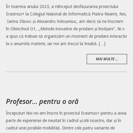
În toamna anului 2023, a reînceput desfășurarea proiectului
Erasmus+ la Colegiul Național de Informatică Piatra-Neamț. Noi,
Iarina Zlăvoc și Alexandru Voloșeniuc, am decis să ne înscriem
în Obiectivul O1, ,,Metode inovative de predare și învățare”. Ni s-
a spus că trebuie să organizăm un moment de predare interactiv
la o anumită materie, iar noi am trecut la treabă. […]
MAI MULTE ...
Profesor… pentru o oră
Începuturi Noi ne-am înscris în proiectul Erasmus+ pentru a avea
parte de experiențe de neuitat în cadrul școlii noastre, dar și în
cadrul unei posibile mobilități. Dintre cele patru variante de