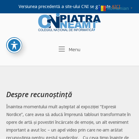
Versiunea precedentă a site-ului CNI se găsește
AICI
Romanian
▼
Home
Skip
to
content
Menu
Menu
Despre recunoștință
Înaintea momentului mult așteptat al expoziției “Expresii
Nordice”, care avea să aducă împreună tablouri transformate în
opere de artă și povestiri încărcate de emoție, un alt eveniment
important a avut loc – un apel video prin care ne-am arătat
recunoștința pentru gestul suedezilor. Cu ceva timp înainte de