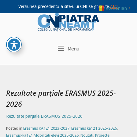
Versiunea precedentă a site-ului CNI se găsește
AICI
Romanian
▼
Home
Skip
to
content
Menu
Menu
Rezultate parțiale ERASMUS 2025-
2026
Rezultate parțiale ERASMUS 2025-2026
Posted in
Erasmus KA121 2023-2027
,
Erasmus ka121 2025-2026
,
Erasmus-ka121 Mobilități elevi 2025-2026
,
Noutati
,
Proiecte