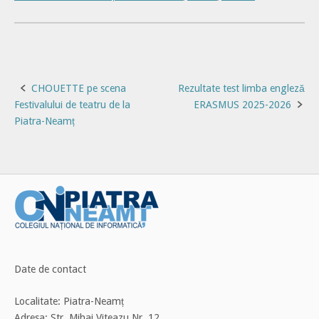
Post
CHOUETTE pe scena
Rezultate test limba engleză
Festivalului de teatru de la
ERASMUS 2025-2026
navigation
Piatra-Neamț
Date de contact
Localitate: Piatra-Neamț
Adresa: Str. Mihai Viteazu Nr. 12