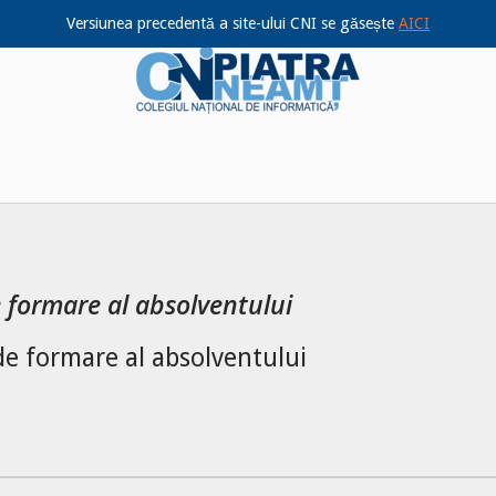
Versiunea precedentă a site-ului CNI se găsește
AICI
Home
 formare al absolventului
de formare al absolventului