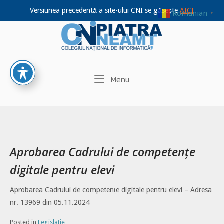
Versiunea precedentă a site-ului CNI se găsește
AICI
Romanian
▼
Home
Skip
to
content
Menu
Menu
Aprobarea Cadrului de competențe
digitale pentru elevi
Aprobarea Cadrului de competențe digitale pentru elevi – Adresa
nr. 13969 din 05.11.2024
Posted in
Legislație