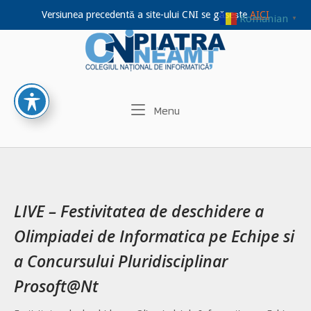
Versiunea precedentă a site-ului CNI se găsește
AICI
Romanian
▼
Home
Skip
to
content
Menu
Menu
LIVE – Festivitatea de deschidere a
Olimpiadei de Informatica pe Echipe si
a Concursului Pluridisciplinar
Prosoft@Nt