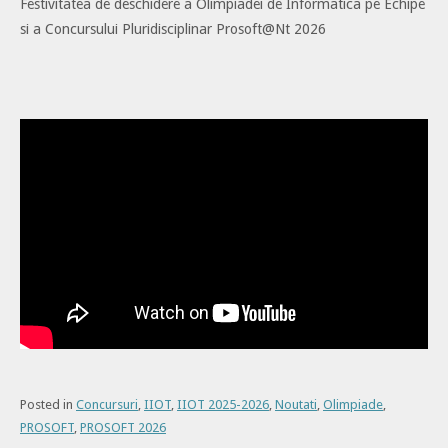
Festivitatea de deschidere a Olimpiadei de Informatica pe Echipe
si a Concursului Pluridisciplinar Prosoft@Nt 2026
Posted in
Concursuri
,
IIOT
,
IIOT 2025-2026
,
Noutati
,
Olimpiade
,
PROSOFT
,
PROSOFT 2026