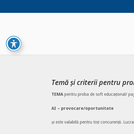
Skip
to
content
Temă și criterii pentru pr
TEMA
pentru proba de soft educațional/ pa
AI – provocare/oportunitate
și este valabilă pentru toți concurenții. Luc