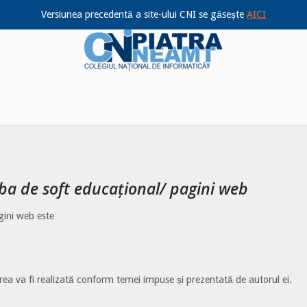
Versiunea precedentă a site-ului CNI se găsește
AICI
Home
oba de soft educațional/ pagini web
gini web este
rarea va fi realizată conform temei impuse și prezentată de autorul ei.