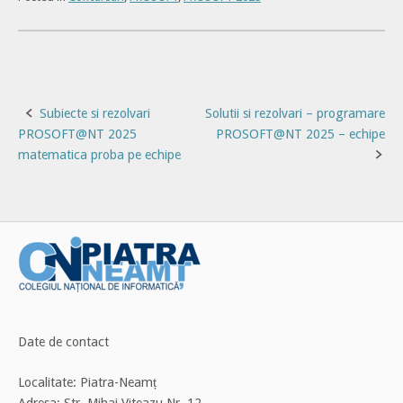
Post
Subiecte si rezolvari
Solutii si rezolvari – programare
PROSOFT@NT 2025
PROSOFT@NT 2025 – echipe
navigation
matematica proba pe echipe
Date de contact
Localitate: Piatra-Neamț
Adresa: Str. Mihai Viteazu Nr. 12