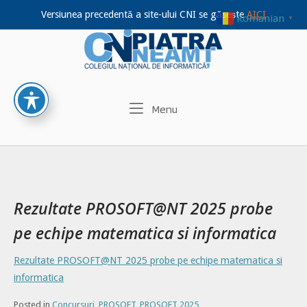
Versiunea precedentă a site-ului CNI se găsește
AICI
Romanian
▼
Home
Skip
to
content
Menu
Menu
Rezultate PROSOFT@NT 2025 probe
pe echipe matematica si informatica
Rezultate PROSOFT@NT 2025 probe pe echipe matematica si
informatica
Posted in
Concursuri
,
PROSOFT
,
PROSOFT 2025