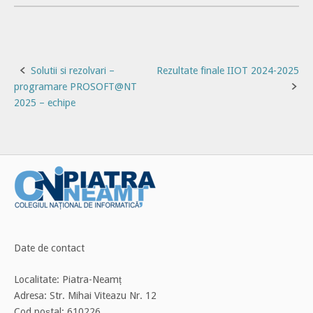
Post
Solutii si rezolvari –
Rezultate finale IIOT 2024-2025
programare PROSOFT@NT
navigation
2025 – echipe
Date de contact
Localitate: Piatra-Neamț
Adresa: Str. Mihai Viteazu Nr. 12
Cod poștal: 610226