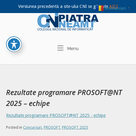
Versiunea precedentă a site-ului CNI se găsește
AICI
Romanian
▼
Home
Skip
to
content
Menu
Menu
Rezultate programare PROSOFT@NT
2025 – echipe
Rezultate programare PROSOFT@NT 2025 - echipe
Posted in
Concursuri
,
PROSOFT
,
PROSOFT 2025