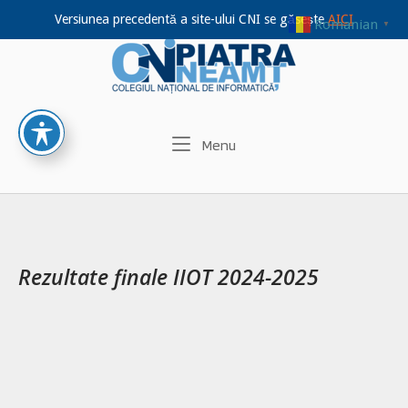
Versiunea precedentă a site-ului CNI se găsește
AICI
Romanian
▼
Home
Skip
to
content
Menu
Menu
Rezultate finale IIOT 2024-2025