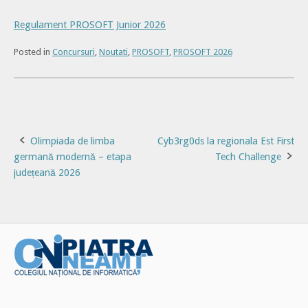
Regulament PROSOFT Junior 2026
Posted in
Concursuri
,
Noutati
,
PROSOFT
,
PROSOFT 2026
Post
Olimpiada de limba
Cyb3rg0ds la regionala Est First
germană modernă – etapa
Tech Challenge
navigation
județeană 2026