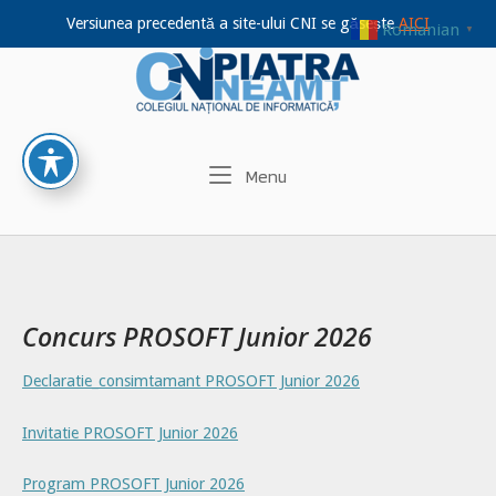
Versiunea precedentă a site-ului CNI se găsește
AICI
Romanian
▼
Home
Skip
to
content
Menu
Menu
Concurs PROSOFT Junior 2026
Declaratie_consimtamant PROSOFT Junior 2026
Invitatie PROSOFT Junior 2026
Program PROSOFT Junior 2026