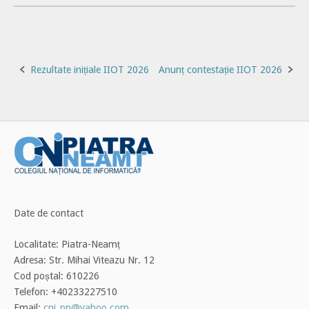
Post
Rezultate inițiale IIOT 2026
Anunț contestație IIOT 2026
navigation
Date de contact
Localitate: Piatra-Neamț
Adresa: Str. Mihai Viteazu Nr. 12
Cod poștal: 610226
Telefon: +40233227510
Email:
cni_pn@yahoo.com