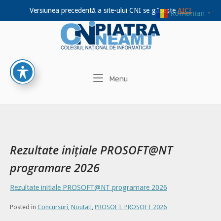
Versiunea precedentă a site-ului CNI se găsește
AICI
Romanian
▼
Home
Skip
to
content
Menu
Menu
Rezultate inițiale PROSOFT@NT
programare 2026
Rezultate initiale PROSOFT@NT programare 2026
Posted in
Concursuri
,
Noutati
,
PROSOFT
,
PROSOFT 2026