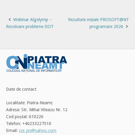
Post
Webinar Algolymp –
Rezultate inițiale PROSOFT@NT
Rezolvare probleme IIOT
programare 2026
navigation
Date de contact
Localitate: Piatra-Neamț
Adresa: Str. Mihai Viteazu Nr. 12
Cod poștal: 610226
Telefon: +40233227510
Email:
cni_pn@yahoo.com