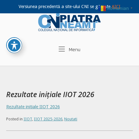
Versiunea precedentă a site-ului CNI se găsește
AICI
Romanian
▼
Home
Skip
to
content
Menu
Menu
Rezultate inițiale IIOT 2026
Rezultate initiale IIOT 2026
Posted in
IIOT
,
IIOT 2025-2026
,
Noutati