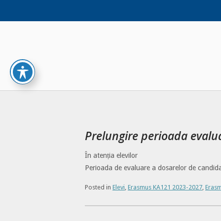
Skip
to
content
Prelungire perioada eval
În atenția elevilor
Perioada de evaluare a dosarelor de candida
Posted in
Elevi
,
Erasmus KA121 2023-2027
,
Eras