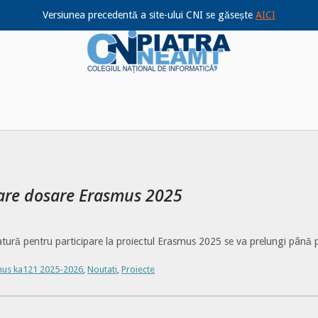
Versiunea precedentă a site-ului CNI se găsește
AICI
Home
uare dosare Erasmus 2025
tură pentru participare la proiectul Erasmus 2025 se va prelungi până 
mus ka121 2025-2026
,
Noutati
,
Proiecte