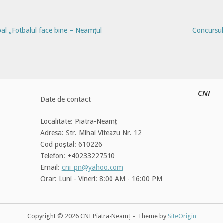
tbal „Fotbalul face bine – Neamțul
Concursul
CNI
Date de contact
Localitate: Piatra-Neamț
Adresa: Str. Mihai Viteazu Nr. 12
Cod poștal: 610226
Telefon: +40233227510
Email:
cni_pn@yahoo.com
Orar: Luni - Vineri: 8:00 AM - 16:00 PM
Copyright © 2026 CNI Piatra-Neamț
Theme by
SiteOrigin