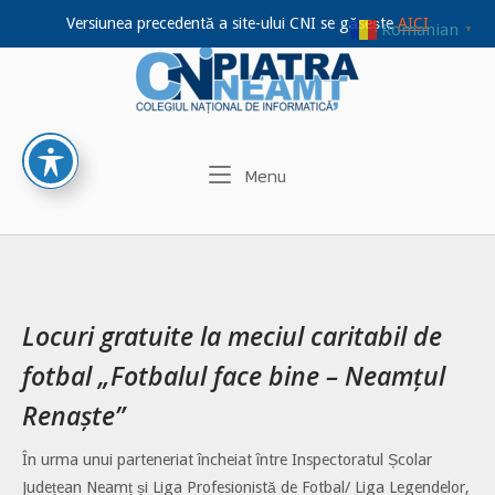
Versiunea precedentă a site-ului CNI se găsește
AICI
Romanian
▼
Home
Skip
to
content
Menu
Menu
Locuri gratuite la meciul caritabil de
fotbal „Fotbalul face bine – Neamțul
Renaște”
În urma unui parteneriat încheiat între Inspectoratul Școlar
Județean Neamț și Liga Profesionistă de Fotbal/ Liga Legendelor,