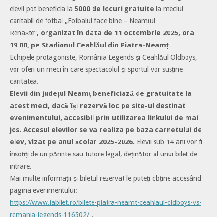
elevii pot beneficia la
5000 de locuri gratuite
la meciul
caritabil de fotbal „Fotbalul face bine – Neamțul
Renaște”,
organizat în data de 11 octombrie 2025, ora
19.00, pe Stadionul Ceahlăul din Piatra-Neamț.
Echipele protagoniste, România Legends și Ceahlăul Oldboys,
vor oferi un meci în care spectacolul și sportul vor susține
caritatea.
Elevii din județul Neamț beneficiază de gratuitate la
acest meci, dacă își rezervă loc pe site-ul destinat
evenimentului, accesibil prin utilizarea linkului de mai
jos. Accesul elevilor se va realiza pe baza carnetului de
elev, vizat pe anul școlar 2025-2026.
Elevii sub 14 ani vor fi
însoțiți de un părinte sau tutore legal, deținător al unui bilet de
intrare.
Mai multe informații și biletul rezervat le puteți obține accesând
pagina evenimentului:
https://www.iabilet.ro/bilete-piatra-neamt-ceahlaul-oldboys-vs-
romania-legends-116502/
.