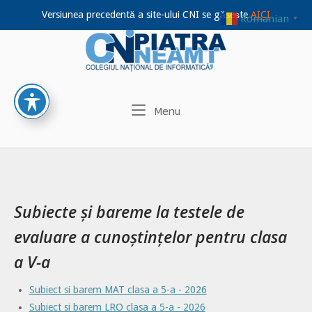
Versiunea precedentă a site-ului CNI se găsește
AICI
Romanian
▼
Home
Skip
to
content
Menu
Menu
Subiecte și bareme la testele de
evaluare a cunoștințelor pentru clasa
a V-a
Subiect si barem MAT clasa a 5-a - 2026
Subiect si barem LRO clasa a 5-a - 2026