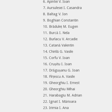
6. Apintei V. Ioan
7. Aursulesei I. Casandra
8. Baltag V. Ion
9. Boghian Constantin
10. Brăduleț M. Eugen
11. Burcă I. Nela
12. Burlacu V. Arcadie
13. Catană Valentin
14. Chirilă G. Vasile
15. Corfu V. Ioan
16. Crușitu I. Ioan
17. Drăgușanu G. Ioan
18. Fîrțescu A. Vasile
19. Gheorghiu I. Ernest
20. Gheorghiu Mihai
21. Harabagiu M. Adrian
22. Ignat I. Mărioara
23. Irimia I. Ana