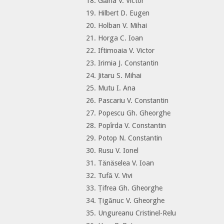
18. Găina V. Victor
19. Hilbert D. Eugen
20. Holban V. Mihai
21. Horga C. Ioan
22. Iftimoaia V. Victor
23. Irimia J. Constantin
24. Jitaru S. Mihai
25. Mutu I. Ana
26. Pascariu V. Constantin
27. Popescu Gh. Gheorghe
28. Popîrda V. Constantin
29. Potop N. Constantin
30. Rusu V. Ionel
31. Tănăselea V. Ioan
32. Tufă V. Vivi
33. Țifrea Gh. Gheorghe
34. Țigănuc V. Gheorghe
35. Ungureanu Cristinel-Relu