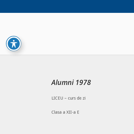
Skip
to
content
Alumni 1978
LICEU – curs de zi
Clasa a XII-a E