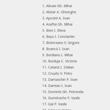
1. Ailoaie Gh. Mihai
2. Alistar A. Gheorghe
3. Apostol A. Ioan
4. Asaftei Gh. Mihai
5. Bere I. Elena
6. Beșu I. Constantin
7. Bistriceanu V. Grigore
8. Boancă I. Ioan
9. Bordianu I. Mihai
10. Burduja C. Victoria
11. Catană I. Stelian
12. Crușitu V. Petru
13. Damaschin P. Ioan
14. Damian I. Ioan
15. Dominte Gh. Petronela
16. Dumitrache P. Vasile
17. Gal P. Vasile