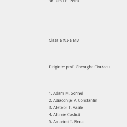
36. Ursu P. Petru
Clasa a XII-a MB
Diriginte: prof. Gheorghe Ciorăscu
1. Adam M. Sorinel
2. Adiaconiței V. Constantin
3. Afetelor T. Vasile
4. Aftimie Costică
5. Amarinei I. Elena