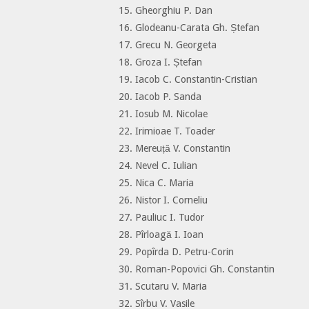
15. Gheorghiu P. Dan
16. Glodeanu-Carata Gh. Ștefan
17. Grecu N. Georgeta
18. Groza I. Ștefan
19. Iacob C. Constantin-Cristian
20. Iacob P. Sanda
21. Iosub M. Nicolae
22. Irimioae T. Toader
23. Mereuță V. Constantin
24. Nevel C. Iulian
25. Nica C. Maria
26. Nistor I. Corneliu
27. Pauliuc I. Tudor
28. Pîrloagă I. Ioan
29. Popîrda D. Petru-Corin
30. Roman-Popovici Gh. Constantin
31. Scutaru V. Maria
32. Sîrbu V. Vasile