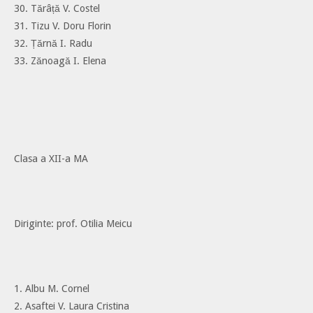
30. Tărâță V. Costel
31. Tizu V. Doru Florin
32. Țărnă I. Radu
33. Zănoagă I. Elena
Clasa a XII-a MA
Diriginte: prof. Otilia Meicu
1. Albu M. Cornel
2. Asaftei V. Laura Cristina