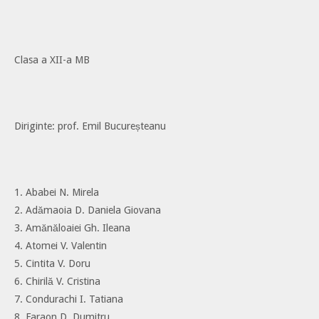
Clasa a XII-a MB
Diriginte: prof. Emil Bucureșteanu
1. Ababei N. Mirela
2. Adămaoia D. Daniela Giovana
3. Amănăloaiei Gh. Ileana
4. Atomei V. Valentin
5. Cintita V. Doru
6. Chirilă V. Cristina
7. Condurachi I. Tatiana
8. Faraon D. Dumitru