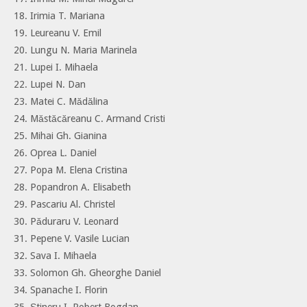
18. Irimia T. Mariana
19. Leureanu V. Emil
20. Lungu N. Maria Marinela
21. Lupei I. Mihaela
22. Lupei N. Dan
23. Matei C. Mădălina
24. Măstăcăreanu C. Armand Cristi
25. Mihai Gh. Gianina
26. Oprea L. Daniel
27. Popa M. Elena Cristina
28. Popandron A. Elisabeth
29. Pascariu Al. Christel
30. Păduraru V. Leonard
31. Pepene V. Vasile Lucian
32. Sava I. Mihaela
33. Solomon Gh. Gheorghe Daniel
34. Spanache I. Florin
35. Știneru I. Robert Bogdan