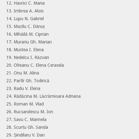
12. Havrici C. Maria
13. Imbrea A. Alois
14. Lupu N. Gabriel
15. Mazilu C. Dănuț
16. Mihăilă M. Ciprian
17. Murariu Gh. Marian
18. Mustea I. Elena
19. Nedelcu I. Răzvan
20. Olteanu C. Elena Cerasela
21. Onu M. Alina
22. Partîr Gh. Todirică
23. Radu V. Elena
24. Rădăcina M. Lăcrămioara Adriana
25. Roman M. Vlad
26. Rucsandescu M. Ion
27. Savu C. Marinela
28. Scurtu Gh. Sanda
29. Șindilaru V. Dan