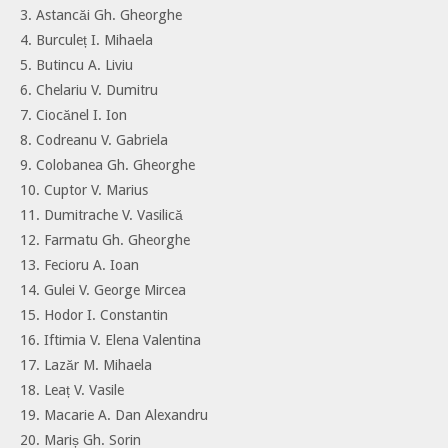
3. Astancăi Gh. Gheorghe
4. Burculeț I. Mihaela
5. Butincu A. Liviu
6. Chelariu V. Dumitru
7. Ciocănel I. Ion
8. Codreanu V. Gabriela
9. Colobanea Gh. Gheorghe
10. Cuptor V. Marius
11. Dumitrache V. Vasilică
12. Farmatu Gh. Gheorghe
13. Fecioru A. Ioan
14. Gulei V. George Mircea
15. Hodor I. Constantin
16. Iftimia V. Elena Valentina
17. Lazăr M. Mihaela
18. Leaț V. Vasile
19. Macarie A. Dan Alexandru
20. Mariș Gh. Sorin