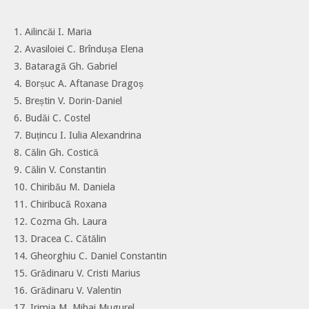
1. Ailincăi I. Maria
2. Avasiloiei C. Brîndușa Elena
3. Bataragă Gh. Gabriel
4. Borșuc A. Aftanase Dragoș
5. Breștin V. Dorin-Daniel
6. Budăi C. Costel
7. Buțincu I. Iulia Alexandrina
8. Călin Gh. Costică
9. Călin V. Constantin
10. Chiribău M. Daniela
11. Chiribucă Roxana
12. Cozma Gh. Laura
13. Dracea C. Cătălin
14. Gheorghiu C. Daniel Constantin
15. Grădinaru V. Cristi Marius
16. Grădinaru V. Valentin
17. Irimia M. Mihai Mugurel