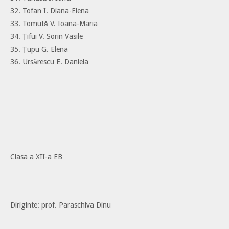
32. Tofan I. Diana-Elena
33. Tomută V. Ioana-Maria
34. Țifui V. Sorin Vasile
35. Țupu G. Elena
36. Ursărescu E. Daniela
Clasa a XII-a EB
Diriginte: prof. Paraschiva Dinu