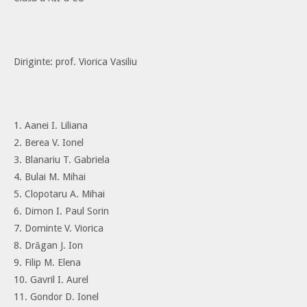
Diriginte: prof. Viorica Vasiliu
1. Aanei I. Liliana
2. Berea V. Ionel
3. Blanariu T. Gabriela
4. Bulai M. Mihai
5. Clopotaru A. Mihai
6. Dimon I. Paul Sorin
7. Dominte V. Viorica
8. Drăgan J. Ion
9. Filip M. Elena
10. Gavril I. Aurel
11. Gondor D. Ionel