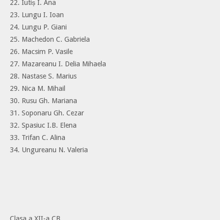
22. Iutiș I. Ana
23. Lungu I. Ioan
24. Lungu P. Giani
25. Machedon C. Gabriela
26. Macsim P. Vasile
27. Mazareanu I. Delia Mihaela
28. Nastase S. Marius
29. Nica M. Mihail
30. Rusu Gh. Mariana
31. Soponaru Gh. Cezar
32. Spasiuc I.B. Elena
33. Trifan C. Alina
34. Ungureanu N. Valeria
Clasa a XII-a CB