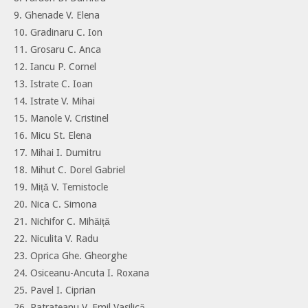
9. Ghenade V. Elena
10. Gradinaru C. Ion
11. Grosaru C. Anca
12. Iancu P. Cornel
13. Istrate C. Ioan
14. Istrate V. Mihai
15. Manole V. Cristinel
16. Micu St. Elena
17. Mihai I. Dumitru
18. Mihut C. Dorel Gabriel
19. Miță V. Temistocle
20. Nica C. Simona
21. Nichifor C. Mihăiță
22. Niculita V. Radu
23. Oprica Ghe. Gheorghe
24. Osiceanu-Ancuta I. Roxana
25. Pavel I. Ciprian
26. Patrateanu V. Emil Vasilică