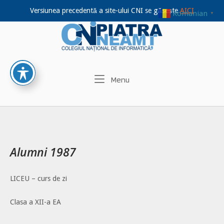
Versiunea precedentă a site-ului CNI se găsește
AICI
Romanian
▼
Home
Skip
to
content
Menu
Menu
Alumni 1987
LICEU – curs de zi
Clasa a XII-a EA