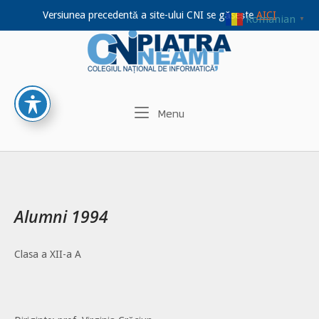
Versiunea precedentă a site-ului CNI se găsește
AICI
Romanian
▼
Home
Skip
to
content
Menu
Menu
Alumni 1994
Clasa a XII-a A