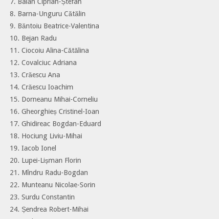
7. Balan Ciprian-Ștefan
8. Barna-Unguru Cătălin
9. Băntoiu Beatrice-Valentina
10. Bejan Radu
11. Ciocoiu Alina-Cătălina
12. Covalciuc Adriana
13. Crăescu Ana
14. Crăescu Ioachim
15. Dorneanu Mihai-Corneliu
16. Gheorghieș Cristinel-Ioan
17. Ghidireac Bogdan-Eduard
18. Hociung Liviu-Mihai
19. Iacob Ionel
20. Lupei-Lișman Florin
21. Mîndru Radu-Bogdan
22. Munteanu Nicolae-Sorin
23. Surdu Constantin
24. Șendrea Robert-Mihai