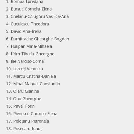
1. Bompa Loredana
2. Bursuc Cornelia-Elena
3. Chelariu-Călugăru Vasilica-Ana
4. Cuculescu Theodora
5. David Ana-Irena
6. Dumitrache Gheorghe-Bogdan
7. Huțipan Alina-Mihaela
8. Ifrim Tiberiu-Gheorghe
9. Ilie Narcisc-Cornel
10. Lorenți Veronica
11. Marcu Cristina-Daniela
12. Mihai Manuel-Constantin
13. Olaru Gianina
14. Onu Gheorghe
15. Pavel Florin
16. Pienescu Carmen-Elena
17. Poloțanu Petronela
18. Prisecaru Ionuț