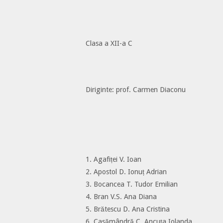
Clasa a XII-a C
Diriginte: prof. Carmen Diaconu
1. Agafiței V. Ioan
2. Apostol D. Ionuț Adrian
3. Bocancea T. Tudor Emilian
4. Bran V.S. Ana Diana
5. Brătescu D. Ana Cristina
6. Casămândră C. Ancuța Iolanda