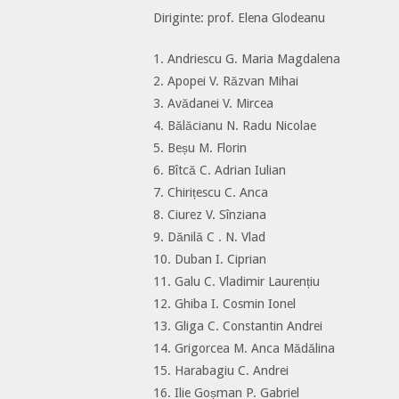
Diriginte: prof. Elena Glodeanu
1. Andriescu G. Maria Magdalena
2. Apopei V. Răzvan Mihai
3. Avădanei V. Mircea
4. Bălăcianu N. Radu Nicolae
5. Beșu M. Florin
6. Bîtcă C. Adrian Iulian
7. Chirițescu C. Anca
8. Ciurez V. Sînziana
9. Dănilă C . N. Vlad
10. Duban I. Ciprian
11. Galu C. Vladimir Laurențiu
12. Ghiba I. Cosmin Ionel
13. Gliga C. Constantin Andrei
14. Grigorcea M. Anca Mădălina
15. Harabagiu C. Andrei
16. Ilie Goșman P. Gabriel