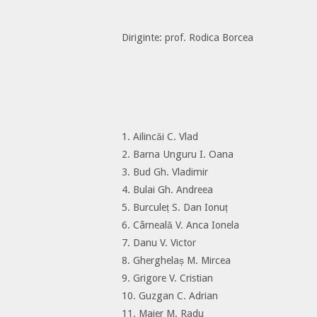
Diriginte: prof. Rodica Borcea
1. Ailincăi C. Vlad
2. Barna Unguru I. Oana
3. Bud Gh. Vladimir
4. Bulai Gh. Andreea
5. Burculeț S. Dan Ionuț
6. Cârneală V. Anca Ionela
7. Danu V. Victor
8. Gherghelaș M. Mircea
9. Grigore V. Cristian
10. Guzgan C. Adrian
11. Maier M. Radu