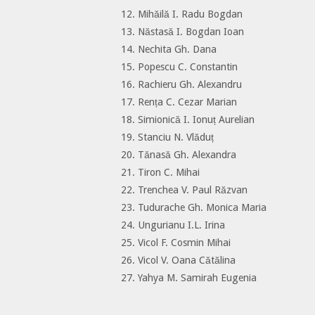
12. Mihăilă I. Radu Bogdan
13. Năstasă I. Bogdan Ioan
14. Nechita Gh. Dana
15. Popescu C. Constantin
16. Rachieru Gh. Alexandru
17. Rența C. Cezar Marian
18. Simionică I. Ionuț Aurelian
19. Stanciu N. Vlăduț
20. Tănasă Gh. Alexandra
21. Tiron C. Mihai
22. Trenchea V. Paul Răzvan
23. Tudurache Gh. Monica Maria
24. Ungurianu I.L. Irina
25. Vicol F. Cosmin Mihai
26. Vicol V. Oana Cătălina
27. Yahya M. Samirah Eugenia