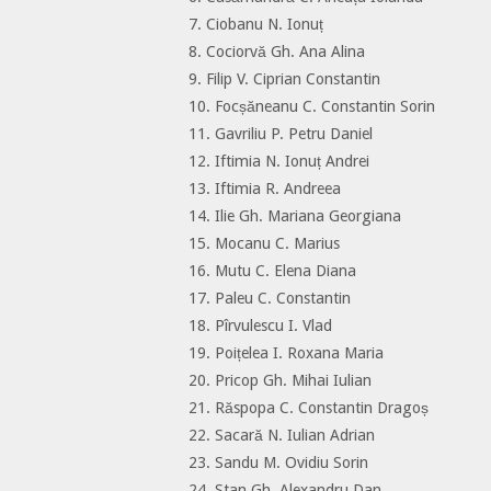
7. Ciobanu N. Ionuț
8. Cociorvă Gh. Ana Alina
9. Filip V. Ciprian Constantin
10. Focșăneanu C. Constantin Sorin
11. Gavriliu P. Petru Daniel
12. Iftimia N. Ionuț Andrei
13. Iftimia R. Andreea
14. Ilie Gh. Mariana Georgiana
15. Mocanu C. Marius
16. Mutu C. Elena Diana
17. Paleu C. Constantin
18. Pîrvulescu I. Vlad
19. Poițelea I. Roxana Maria
20. Pricop Gh. Mihai Iulian
21. Răspopa C. Constantin Dragoș
22. Sacară N. Iulian Adrian
23. Sandu M. Ovidiu Sorin
24. Stan Gh. Alexandru Dan