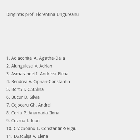
Diriginte: prof. Florentina Ungureanu
1. Adiaconiţei A. Agatha-Delia
2. Alungulesei V. Adrian
3. Asmarandei I. Andreea-Elena
4. Bendrea V. Ciprian-Constantin
5. Bortă I. Cătălina
6. Bucur D. Silvia
7. Cojocaru Gh. Andrei
8. Corfu P. Anamaria-Ilona
9. Cozma I. Ioan
10. Crăcăoanu L. Constantin-Sergiu
11. Dăscăliţa V. Elena