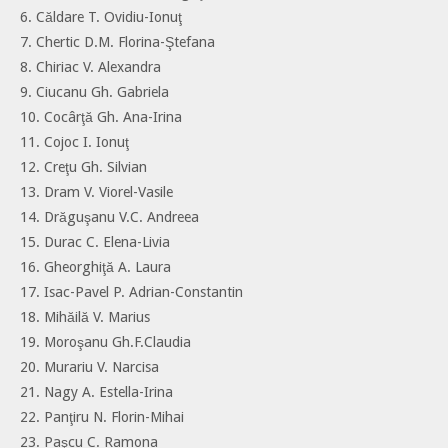
6. Căldare T. Ovidiu-Ionuţ
7. Chertic D.M. Florina-Ştefana
8. Chiriac V. Alexandra
9. Ciucanu Gh. Gabriela
10. Cocârţă Gh. Ana-Irina
11. Cojoc I. Ionuţ
12. Creţu Gh. Silvian
13. Dram V. Viorel-Vasile
14. Drăguşanu V.C. Andreea
15. Durac C. Elena-Livia
16. Gheorghiţă A. Laura
17. Isac-Pavel P. Adrian-Constantin
18. Mihăilă V. Marius
19. Moroşanu Gh.F.Claudia
20. Murariu V. Narcisa
21. Nagy A. Estella-Irina
22. Panţiru N. Florin-Mihai
23. Paşcu C. Ramona