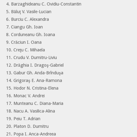
4. Barzaghideanu C. Ovidiu-Constantin
5. Băluţ V. Vasile-Lucian
6. Burciu C. Alexandra
7. Ciangu Gh. Ioan
8. Corduneanu Gh. Ioana
9. Crăciun I. Oana
10. Creţu C. Mihaela
11. Crudu V. Dumitru-Liviu
12. Drăghia I. Dragoş-Gabriel
13. Gabur Gh. Anda-Brînduşa
14. Grigoraş E. Ana-Ramona
15. Hodor N. Cristina-Elena
16. Monac V. Andrei
17. Munteanu C. Diana-Maria
18. Nacu A. Vasilica-Alina
19. Peiu T. Adrian
20. Platon D. Dumitru
21. Popa I. Anca-Andreea