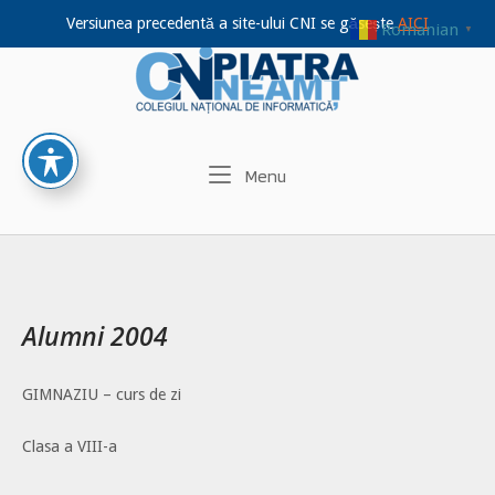
Versiunea precedentă a site-ului CNI se găsește
AICI
Romanian
▼
Home
Skip
to
content
Menu
Menu
Alumni 2004
GIMNAZIU – curs de zi
Clasa a VIII-a