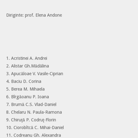
Diriginte: prof. Elena Andone
1. Acristinei A. Andrei
2. Alistar Gh.Mădălina
3. Apucăloae V. Vasile-Ciprian
4. Baciu D. Corina
5. Berea M. Mihaela
6. Bîrgăoanu P. Ioana
7. Brumă C.S. Vlad-Daniel
8. Chelaru N. Paula-Ramona
9. Chiruţă P. Codruţ-Florin
10. Ciorobîtcă C. Mihai-Daniel
11. Codreanu Gh. Alexandra