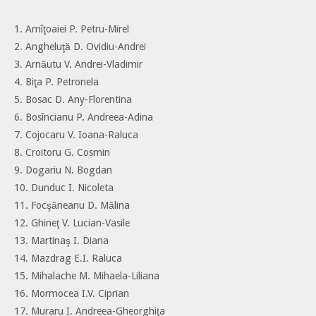
1. Amîţoaiei P. Petru-Mirel
2. Angheluţă D. Ovidiu-Andrei
3. Arnăutu V. Andrei-Vladimir
4. Biţa P. Petronela
5. Bosac D. Any-Florentina
6. Bosîncianu P. Andreea-Adina
7. Cojocaru V. Ioana-Raluca
8. Croitoru G. Cosmin
9. Dogariu N. Bogdan
10. Dunduc I. Nicoleta
11. Focşăneanu D. Mălina
12. Ghineţ V. Lucian-Vasile
13. Martinaş I. Diana
14. Mazdrag E.I. Raluca
15. Mihalache M. Mihaela-Liliana
16. Mormocea I.V. Ciprian
17. Muraru I. Andreea-Gheorghiţa