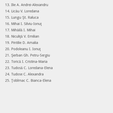
13. Ilie A. Andrei-Alexandru
14. Licău V. Loredana
15. Lungu Şt. Raluca
16. Mihai I. Silviu-Ionuţ
17. Mihăilă I. Mihai
18. Niculiţă V. Emilian
19. Pintilie D. Amalia
20. Podoleanu I. Ionuţ
21. Şerban Gh. Petru-Sergiu
22. Torică I. Cristina-Maria
23. Tudosă C. Loredana-Elena
24. Tudose C. Alexandra
25. Ţobîrnac C. Bianca-Elena