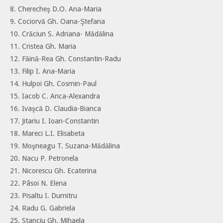
8. Cherecheş D.O. Ana-Maria
9. Cociorvă Gh. Oana-Ştefana
10. Crăciun S. Adriana- Mădălina
11. Cristea Gh. Maria
12. Făină-Rea Gh. Constantin-Radu
13. Filip I. Ana-Maria
14. Hulpoi Gh. Cosmin-Paul
15. Iacob C. Anca-Alexandra
16. Ivaşcă D. Claudia-Bianca
17. Jitariu I. Ioan-Constantin
18. Mareci L.I. Elisabeta
19. Moşneagu T. Suzana-Mădălina
20. Nacu P. Petronela
21. Nicorescu Gh. Ecaterina
22. Pâsoi N. Elena
23. Pisaltu I. Dumitru
24. Radu G. Gabriela
25. Stanciu Gh. Mihaela