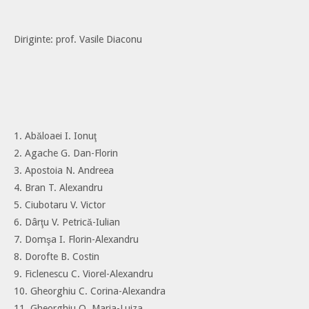
Diriginte: prof. Vasile Diaconu
1. Abăloaei I. Ionuţ
2. Agache G. Dan-Florin
3. Apostoia N. Andreea
4. Bran T. Alexandru
5. Ciubotaru V. Victor
6. Dârţu V. Petrică-Iulian
7. Domşa I. Florin-Alexandru
8. Dorofte B. Costin
9. Ficlenescu C. Viorel-Alexandru
10. Gheorghiu C. Corina-Alexandra
11. Gheorghiu O. Maria-Luiza