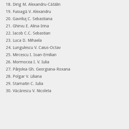
18. Dirig M. Alexandru-Cătălin
19. Fuioagă V. Alexandru
20. Gavriluţ C. Sebastiana
21. Ghirvu E. Alina-Irina
22. Iacob C.C. Sebastian
23. Luca D. Mihaela
24. Lungulescu V. Caius-Octav
25. Mircescu I. Ioan-Emilian
26. Mormocea I. V. Iulia
27. Pârjolea Gh. Georgiana-Roxana
28. Polgar V. Liliana
29. Stamatin C. Iulia
30. Văcărescu V. Nicoleta