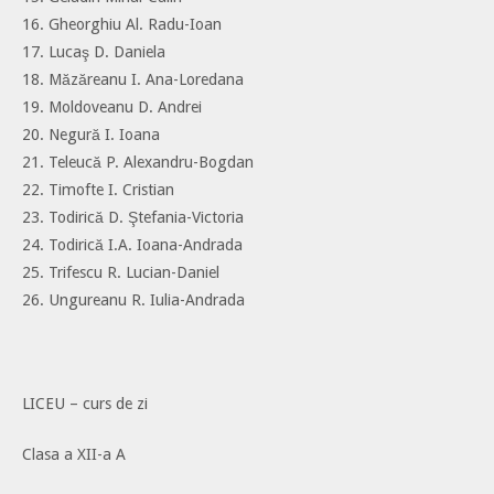
16. Gheorghiu Al. Radu-Ioan
17. Lucaş D. Daniela
18. Măzăreanu I. Ana-Loredana
19. Moldoveanu D. Andrei
20. Negură I. Ioana
21. Teleucă P. Alexandru-Bogdan
22. Timofte I. Cristian
23. Todirică D. Ştefania-Victoria
24. Todirică I.A. Ioana-Andrada
25. Trifescu R. Lucian-Daniel
26. Ungureanu R. Iulia-Andrada
LICEU – curs de zi
Clasa a XII-a A