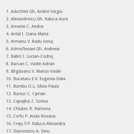
1. Adochitei Gh. Andrei-Sergiu
2. Alexandrescu Gh. Raluca-Aura
3. Amariei C. Andrei
4. Antal I. Oana-Maria
5. Armanu V. Radu-Ionuţ
6. Atimofteoaei Gh. Andreea
7. Balint I. Lucian-Codruţ
8. Barcan C. Vasile-Adrian
9. Bîrgăoanu V. Marius-Vasile
10. Bucataru E.V. Eugenia-Delia
11. Bumbu O.L. Silvia-Paula
12. Bursuc C. Ciprian
13. Capaţînă Z. Sorina
14. Chiubec R. Ramona
15. Corfu P. Anda-Roxana
16. Creţu F.P. Raluca-Alexandra
17. Diaconescu A. Dinu