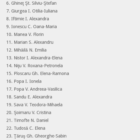
6. Ghineţ Şt. Silviu-Ştefan
7. Giurgea I. Otilia-Iuliana
8. Iftimie I. Alexandra
9. Ionescu C. Oana-Maria
10. Manea V. Florin
11. Marian S. Alexandru
12. Mihăilă N. Emilia
13. Nistor I. Alexandra-Elena
14. Niţu V. Roxana-Petronela
15. Ploscaru Gh. Elena-Ramona
16. Popa I. Ionela
17. Popa V. Andreea-Vasilica
18. Sandu E. Alexandra
19. Sava V. Teodora-Mihaela
20. Şoimaru V. Cristina
21. Timofte N. Daniel
22. Tudosă C. Elena
23. Ţăruş Gh. Gheorghe-Sabin