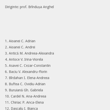
Diriginte: prof. Brîndușa Anghel
1. Aioanei C. Adrian
2. Aioanei C. Andrei
3. Antică M. Andreea-Alexandra
4. Antoce V. Irina-Viorela
5. Asavei C. Cezar-Constantin
6. Baciu V. Alexandru-Florin
7. Bîrdahan I. Elena-Andreea
8. Buftea C. Ovidiu-Adrian
9. Buruiană Gh. Gabriela
10. Cardel N. Ana-Andreea
11. Chiriac P. Anca-Elena
12. Dascalu I. Bianca