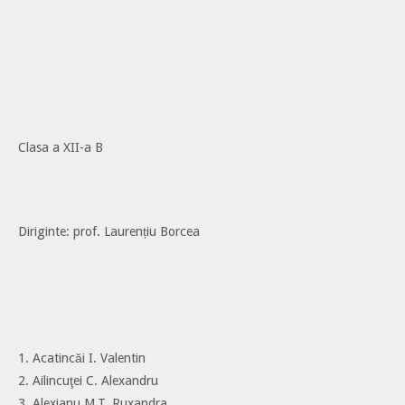
Clasa a XII-a B
Diriginte: prof. Laurențiu Borcea
1. Acatincăi I. Valentin
2. Ailincuţei C. Alexandru
3. Alexianu M.T. Ruxandra