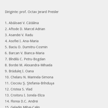
Diriginte: prof. Octav Jerard Preisler
1. Abăloaei V. Cătălina
2. Aftode D. Marcel Adrian
3. Asandei V. Radu
4. Asofiei I. Ana-Maria
5. Baciu D. Dumitru-Cosmin
6. Barcan V. Bianca-Maria
7. Bîndilă C. Petru-Bogdan
8. Bordei M. Alexandra-Mihaela
9. Brăduleţ I. Oana
10. Chelaru N. Marinela-Simona
11. Ciocoiu Ş. Ştefania-Brînduşa
12. Cristea S. Vlad
13. Croitoru I. Ionela-Eliza
14. Florea D.C. Andrei
15. Geladin Mihai-Calin