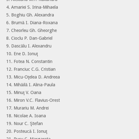
4. Amariei S. Irina-Mihaela
5. Boghiu Gh. Alexandra
6. Brumă I. Diana-Roxana
7. Cheorleu Gh. Gheorghe
8. Cioclu P. Dan-Gabriel
9. Dascălu I. Alexandru
10. Ene D. Ionuţ
11. Fotea N. Constantin
12. Franciuc C.G. Cristian
13. Micu-Oţelea D. Andreea
14. Mihăilă I. Alina-Paula
15. Minuţ V. Oana
16. Miron V.C. Flavius-Orest
17. Murariu M. Andrei
18. Nicolae A. Ioana
19. Nour C. Ştefan
20. Posteucă I. Ionuţ
21. Rusu C. Margareta