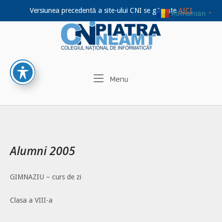
Versiunea precedentă a site-ului CNI se găsește
AICI
Romanian
▼
Home
Skip
to
content
Menu
Menu
Alumni 2005
GIMNAZIU – curs de zi
Clasa a VIII-a