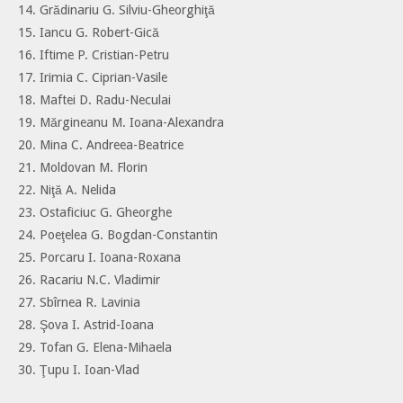
14. Grădinariu G. Silviu-Gheorghiţă
15. Iancu G. Robert-Gică
16. Iftime P. Cristian-Petru
17. Irimia C. Ciprian-Vasile
18. Maftei D. Radu-Neculai
19. Mărgineanu M. Ioana-Alexandra
20. Mina C. Andreea-Beatrice
21. Moldovan M. Florin
22. Niţă A. Nelida
23. Ostaficiuc G. Gheorghe
24. Poeţelea G. Bogdan-Constantin
25. Porcaru I. Ioana-Roxana
26. Racariu N.C. Vladimir
27. Sbîrnea R. Lavinia
28. Şova I. Astrid-Ioana
29. Tofan G. Elena-Mihaela
30. Ţupu I. Ioan-Vlad