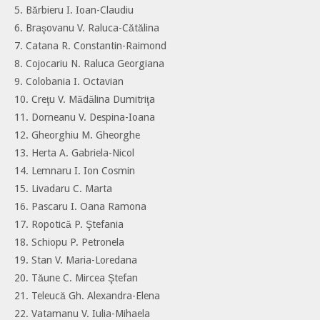
5. Bărbieru I. Ioan-Claudiu
6. Braşovanu V. Raluca-Cătălina
7. Catana R. Constantin-Raimond
8. Cojocariu N. Raluca Georgiana
9. Colobania I. Octavian
10. Creţu V. Mădălina Dumitriţa
11. Dorneanu V. Despina-Ioana
12. Gheorghiu M. Gheorghe
13. Herta A. Gabriela-Nicol
14. Lemnaru I. Ion Cosmin
15. Livadaru C. Marta
16. Pascaru I. Oana Ramona
17. Ropotică P. Ştefania
18. Schiopu P. Petronela
19. Stan V. Maria-Loredana
20. Tăune C. Mircea Ştefan
21. Teleucă Gh. Alexandra-Elena
22. Vatamanu V. Iulia-Mihaela