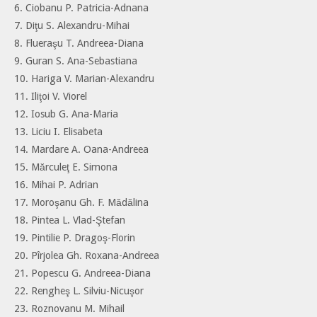
6. Ciobanu P. Patricia-Adnana
7. Diţu S. Alexandru-Mihai
8. Flueraşu T. Andreea-Diana
9. Guran S. Ana-Sebastiana
10. Hariga V. Marian-Alexandru
11. Iliţoi V. Viorel
12. Iosub G. Ana-Maria
13. Liciu I. Elisabeta
14. Mardare A. Oana-Andreea
15. Mărculeţ E. Simona
16. Mihai P. Adrian
17. Moroşanu Gh. F. Mădălina
18. Pintea L. Vlad-Ştefan
19. Pintilie P. Dragoş-Florin
20. Pîrjolea Gh. Roxana-Andreea
21. Popescu G. Andreea-Diana
22. Rengheş L. Silviu-Nicuşor
23. Roznovanu M. Mihail