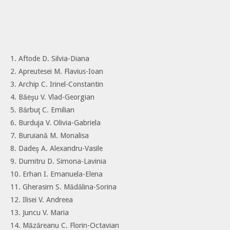
1. Aftode D. Silvia-Diana
2. Apreutesei M. Flavius-Ioan
3. Archip C. Irinel-Constantin
4. Băeşu V. Vlad-Georgian
5. Bărbuţ C. Emilian
6. Burduja V. Olivia-Gabriela
7. Buruiană M. Monalisa
8. Dadeş A. Alexandru-Vasile
9. Dumitru D. Simona-Lavinia
10. Erhan I. Emanuela-Elena
11. Gherasim S. Mădălina-Sorina
12. Ilisei V. Andreea
13. Juncu V. Maria
14. Măzăreanu C. Florin-Octavian