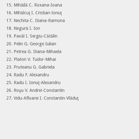
15. Mihăilă C. Roxana-Ioana
16. Mihălcuţ I. Cristian-Ionuţ
17. Nechita C. Diana-Ramona
18. Negură I. Ion
19. Pavăl I. Sergiu-Cătălin
20. Pelin G. George Iulian
21. Petrea G. Diana-Mihaela
22. Platon V. Tudor-Mihai
23. Pruteanu G. Gabriela
24. Radu F. Alexandru
25. Radu I. Ionuţ-Alexandru
26. Roşu V. Andrei-Constantin
27. Vidu-Afloarei I. Constantin-Vlăduţ