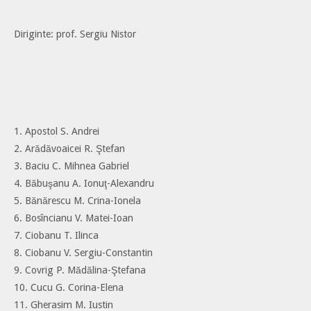
Diriginte: prof. Sergiu Nistor
1. Apostol S. Andrei
2. Arădăvoaicei R. Ştefan
3. Baciu C. Mihnea Gabriel
4. Băbuşanu A. Ionuţ-Alexandru
5. Bănărescu M. Crina-Ionela
6. Bosîncianu V. Matei-Ioan
7. Ciobanu T. Ilinca
8. Ciobanu V. Sergiu-Constantin
9. Covrig P. Mădălina-Ştefana
10. Cucu G. Corina-Elena
11. Gherasim M. Iustin