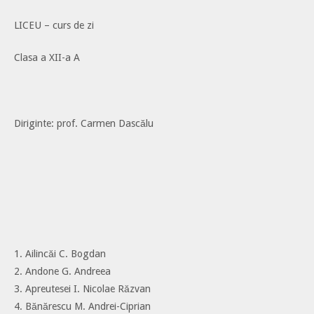
LICEU – curs de zi
Clasa a XII-a A
Diriginte: prof. Carmen Dascălu
1. Ailincăi C. Bogdan
2. Andone G. Andreea
3. Apreutesei I. Nicolae Răzvan
4. Bănărescu M. Andrei-Ciprian