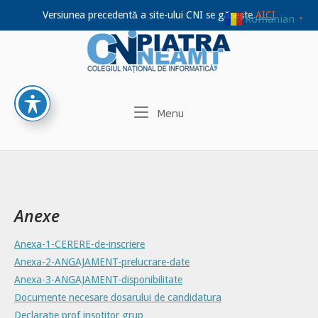
Versiunea precedentă a site-ului CNI se găsește
AICI
Romanian
▼
Home
Skip
to
content
Menu
Menu
Anexe
Anexa-1-CERERE-de-inscriere
Anexa-2-ANGAJAMENT-prelucrare-date
Anexa-3-ANGAJAMENT-disponibilitate
Documente necesare dosarului de candidatura
Declaratie prof insotitor grup