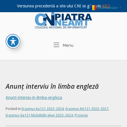
Versiunea precedentă a site-ului CNI se găsește
AICI
Romanian
▼
Home
Skip
to
content
Menu
Menu
Anunț interviu în limba engleză
Anunt-interviu-in-limba-engleza
Posted in
Erasmus ka121 2023-2024
,
Erasmus KA121 2023-2027
,
Erasmus-ka121 Mobilități elevi 2023-2024
,
Proiecte