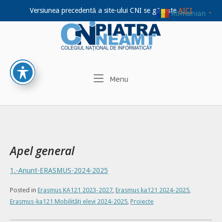
Versiunea precedentă a site-ului CNI se găsește
AICI
Romanian
▼
Home
Skip
to
content
Menu
Menu
Apel general
1.-Anunt-ERASMUS-2024-2025
Posted in
Erasmus KA121 2023-2027
,
Erasmus ka121 2024-2025
,
Erasmus-ka121 Mobilități elevi 2024-2025
,
Proiecte