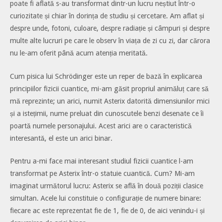
poate fi aflată s-au transformat dintr-un lucru neștiut într-o
curiozitate și chiar în dorința de studiu și cercetare. Am aflat și
despre unde, fotoni, culoare, despre radiație și câmpuri și despre
multe alte lucruri pe care le observ în viața de zi cu zi, dar cărora
nu le-am oferit până acum atenția meritată.
Cum pisica lui Schrödinger este un reper de bază în explicarea
principiilor fizicii cuantice, mi-am găsit propriul animăluț care să
mă reprezinte; un arici, numit Asterix datorită dimensiunilor mici
și a istețimii, nume preluat din cunoscutele benzi desenate ce îi
poartă numele personajului. Acest arici are o caracteristică
interesantă, el este un arici binar.
Pentru a-mi face mai interesant studiul fizicii cuantice l-am
transformat pe Asterix într-o statuie cuantică. Cum? Mi-am
imaginat următorul lucru: Asterix se află în două poziții clasice
simultan. Acele lui constituie o configurație de numere binare:
fiecare ac este reprezentat fie de 1, fie de 0, de aici venindu-i și