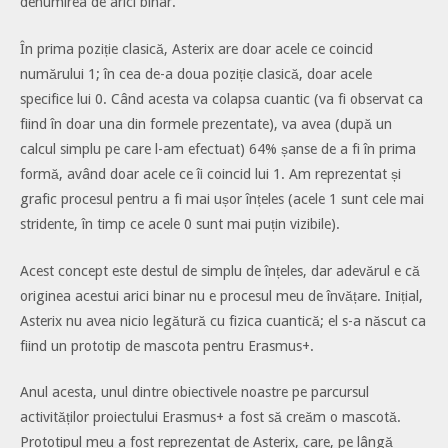
denumirea de arici binar.
În prima poziție clasică, Asterix are doar acele ce coincid
numărului 1; în cea de-a doua poziție clasică, doar acele
specifice lui 0. Când acesta va colapsa cuantic (va fi observat ca
fiind în doar una din formele prezentate), va avea (după un
calcul simplu pe care l-am efectuat) 64% șanse de a fi în prima
formă, având doar acele ce îi coincid lui 1. Am reprezentat și
grafic procesul pentru a fi mai ușor înțeles (acele 1 sunt cele mai
stridente, în timp ce acele 0 sunt mai puțin vizibile).
Acest concept este destul de simplu de înțeles, dar adevărul e că
originea acestui arici binar nu e procesul meu de învățare. Inițial,
Asterix nu avea nicio legătură cu fizica cuantică; el s-a născut ca
fiind un prototip de mascota pentru Erasmus+.
Anul acesta, unul dintre obiectivele noastre pe parcursul
activităților proiectului Erasmus+ a fost să creăm o mascotă.
Prototipul meu a fost reprezentat de Asterix, care, pe lângă