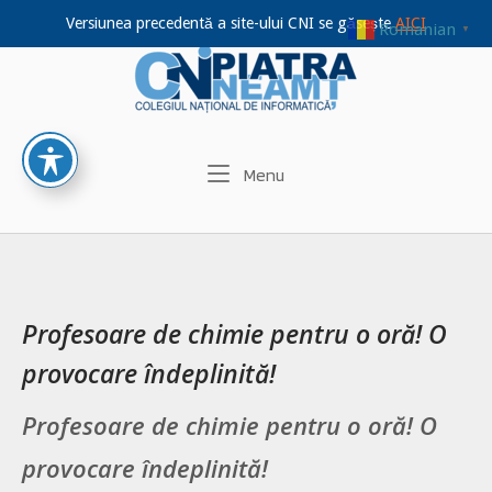
Versiunea precedentă a site-ului CNI se găsește
AICI
Romanian
▼
Home
Skip
to
content
Menu
Menu
Profesoare de chimie pentru o oră! O
provocare îndeplinită!
Profesoare de chimie pentru o oră! O
provocare îndeplinită!