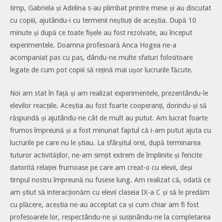
timp, Gabriela și Adelina s-au plimbat printre mese și au discutat
cu copiii, ajutându-i cu termenii neștiuți de aceștia. După 10
minute și după ce toate fișele au fost rezolvate, au început
experimentele. Doamna profesoară Anca Hogea ne-a
acompaniat pas cu pas, dându-ne multe sfaturi folositoare
legate de cum pot copiii să rețină mai ușor lucrurile făcute.
Noi am stat în față și am realizat experimentele, prezentându-le
elevilor reacțiile. Aceștia au fost foarte cooperanți, dorindu-și să
răspundă și ajutându-ne cât de mult au putut. Am lucrat foarte
frumos împreună și a fost minunat faptul că i-am putut ajuta cu
lucrurile pe care nu le știau. La sfârșitul orei, după terminarea
tuturor activităților, ne-am simțit extrem de împlinite și fericite
datorită relației frumoase pe care am creat-o cu elevii, deși
timpul nostru împreună nu fusese lung. Am realizat că, odată ce
am știut să interacționăm cu elevii claseia IX-a C și să le predăm
cu plăcere, aceștia ne-au acceptat ca și cum chiar am fi fost
profesoarele lor, respectându-ne și susținându-ne la completarea