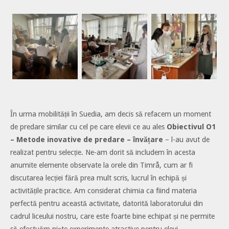
În urma mobilității în Suedia, am decis să refacem un moment
de predare similar cu cel pe care elevii ce au ales
Obiectivul O1
– Metode inovative de predare – învățare
– l-au avut de
realizat pentru selecție. Ne-am dorit să includem în acesta
anumite elemente observate la orele din Timrå, cum ar fi
discutarea lecției fără prea mult scris, lucrul în echipă și
activitățile practice. Am considerat chimia ca fiind materia
perfectă pentru această activitate, datorită laboratorului din
cadrul liceului nostru, care este foarte bine echipat și ne permite
să efectuăm niște experimente atractive pentru elevi.