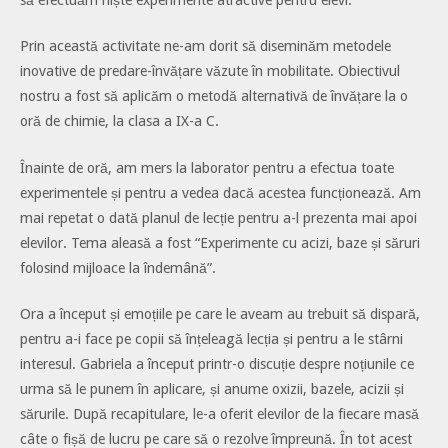
Prin această activitate ne-am dorit să diseminăm metodele
inovative de predare-învățare văzute în mobilitate. Obiectivul
nostru a fost să aplicăm o metodă alternativă de învățare la o
oră de chimie, la clasa a IX-a C.
Înainte de oră, am mers la laborator pentru a efectua toate
experimentele și pentru a vedea dacă acestea funcționează. Am
mai repetat o dată planul de lecție pentru a-l prezenta mai apoi
elevilor. Tema aleasă a fost “Experimente cu acizi, baze și săruri
folosind mijloace la îndemână”.
Ora a început și emoțiile pe care le aveam au trebuit să dispară,
pentru a-i face pe copii să înțeleagă lecția și pentru a le stârni
interesul. Gabriela a început printr-o discuție despre noțiunile ce
urma să le punem în aplicare, și anume oxizii, bazele, acizii și
sărurile. După recapitulare, le-a oferit elevilor de la fiecare masă
câte o fișă de lucru pe care să o rezolve împreună. În tot acest