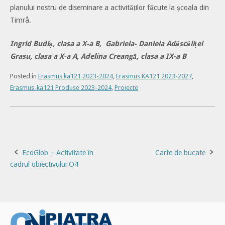
planului nostru de diseminare a activităților făcute la școala din
Timrå.
Ingrid Budiș, clasa a X-a B, Gabriela- Daniela Adăscăliței
Grasu, clasa a X-a A, Adelina Creangă, clasa a IX-a B
Posted in
Erasmus ka121 2023-2024
,
Erasmus KA121 2023-2027
,
Erasmus-ka121 Produse 2023-2024
,
Proiecte
Post
EcoGlob – Activitate în
Carte de bucate
cadrul obiectivului O4
navigation