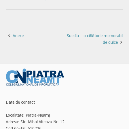
Post
Anexe
Suedia – o călătorie memorabil
de dulce
navigation
Date de contact
Localitate: Piatra-Neamț
Adresa: Str. Mihai Viteazu Nr. 12
Cod poștal: 610226