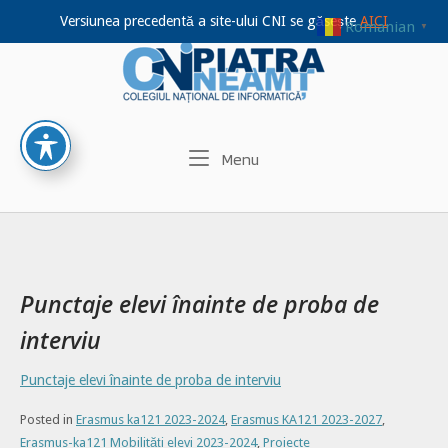
Versiunea precedentă a site-ului CNI se găsește
AICI
Romanian
▼
Home
Skip
to
content
Menu
Menu
Punctaje elevi înainte de proba de
interviu
Punctaje elevi înainte de proba de interviu
Posted in
Erasmus ka121 2023-2024
,
Erasmus KA121 2023-2027
,
Erasmus-ka121 Mobilități elevi 2023-2024
,
Proiecte