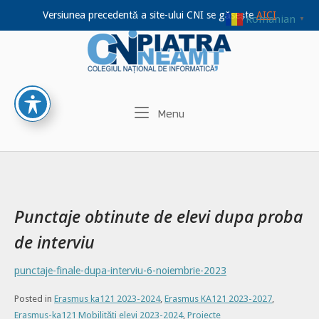
Versiunea precedentă a site-ului CNI se găsește
AICI
Romanian
▼
Home
Skip
to
content
Menu
Menu
Punctaje obtinute de elevi dupa proba
de interviu
punctaje-finale-dupa-interviu-6-noiembrie-2023
Posted in
Erasmus ka121 2023-2024
,
Erasmus KA121 2023-2027
,
Erasmus-ka121 Mobilități elevi 2023-2024
,
Proiecte