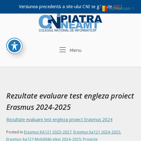
Versiunea precedentă a site-ului CNI se găsește
AICI
Romanian
▼
Home
Skip
to
content
Menu
Menu
Rezultate evaluare test engleza proiect
Erasmus 2024-2025
Rezultate evaluare test engleza proiect Erasmus 2024
Posted in
Erasmus KA121 2023-2027
,
Erasmus ka121 2024-2025
,
Erasmus-ka121 Mobilități elevi 2024-2025
,
Proiecte