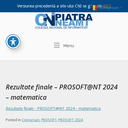
Versiunea precedentă a site-ului CNI se găsește
AICI
Romanian
▼
Home
Skip
to
content
Menu
Menu
Rezultate finale – PROSOFT@NT 2024
– matematica
Rezultate finale - PROSOFT@NT 2024 - matematica
Posted in
Concursuri
,
PROSOFT
,
PROSOFT 2024