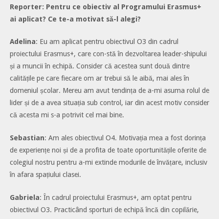
Reporter: Pentru ce obiectiv al Programului Erasmus+
ai aplicat? Ce te-a motivat să-l alegi?
Adelina
: Eu am aplicat pentru obiectivul O3 din cadrul
proiectului Erasmus+, care con-stă în dezvoltarea leader-shipului
și a muncii în echipă. Consider că acestea sunt două dintre
calitățile pe care fiecare om ar trebui să le aibă, mai ales în
domeniul școlar. Mereu am avut tendința de a-mi asuma rolul de
lider și de a avea situația sub control, iar din acest motiv consider
că acesta mi s-a potrivit cel mai bine.
Sebastian
: Am ales obiectivul O4. Motivația mea a fost dorința
de experiențe noi și de a profita de toate oportunitățile oferite de
colegiul nostru pentru a-mi extinde modurile de învățare, inclusiv
în afara spațiului clasei.
Gabriela
: În cadrul proiectului Erasmus+, am optat pentru
obiectivul O3. Practicând sporturi de echipă încă din copilărie,