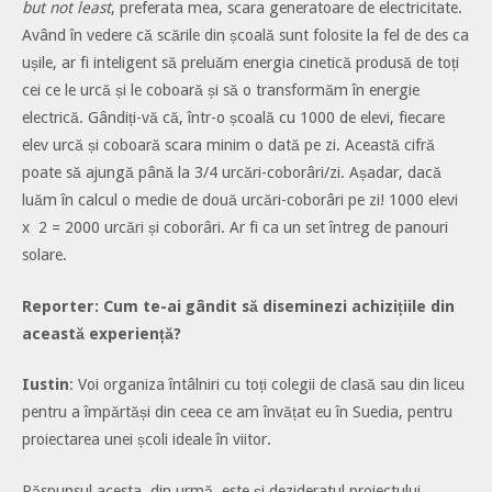
but not least
, preferata mea, scara generatoare de electricitate.
Având în vedere că scările din școală sunt folosite la fel de des ca
ușile, ar fi inteligent să preluăm energia cinetică produsă de toți
cei ce le urcă și le coboară și să o transformăm în energie
electrică. Gândiți-vă că, într-o școală cu 1000 de elevi, fiecare
elev urcă și coboară scara minim o dată pe zi. Această cifră
poate să ajungă până la 3/4 urcări-coborâri/zi. Așadar, dacă
luăm în calcul o medie de două urcări-coborâri pe zi! 1000 elevi
x 2 = 2000 urcări și coborâri. Ar fi ca un set întreg de panouri
solare.
Reporter: Cum te-ai gândit să diseminezi achizițiile din
această experiență?
Iustin
: Voi organiza întâlniri cu toți colegii de clasă sau din liceu
pentru a împărtăși din ceea ce am învățat eu în Suedia, pentru
proiectarea unei școli ideale în viitor.
Răspunsul acesta, din urmă, este și dezideratul proiectului