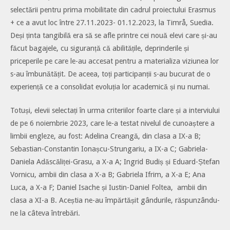
selectării pentru prima mobilitate din cadrul proiectului Erasmus
+ ce a avut loc între 27.11.2023- 01.12.2023, la Timrå, Suedia.
Deși ținta tangibilă era să se afle printre cei nouă elevi care și-au
făcut bagajele, cu siguranță că abilitățile, deprinderile și
priceperile pe care le-au accesat pentru a materializa viziunea lor
s-au îmbunătățit. De aceea, toți participanții s-au bucurat de o
experiență ce a consolidat evoluția lor academică și nu numai.
Totuși, elevii selectați în urma criteriilor foarte clare și a interviului
de pe 6 noiembrie 2023, care le-a testat nivelul de cunoaștere a
limbii engleze, au fost: Adelina Creangă, din clasa a IX-a B;
Sebastian-Constantin Ionașcu-Strungariu, a IX-a C; Gabriela-
Daniela Adăscăliței-Grasu, a X-a A; Ingrid Budiș și Eduard-Ștefan
Vornicu, ambii din clasa a X-a B; Gabriela Ifrim, a X-a E; Ana
Luca, a X-a F; Daniel Isache și Iustin-Daniel Foltea, ambii din
clasa a XI-a B. Aceștia ne-au împărtășit gândurile, răspunzându-
ne la câteva întrebări.