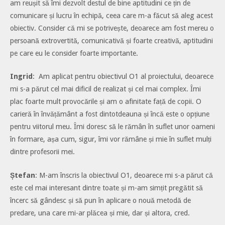
am reușit să îmi dezvolt destul de bine aptitudini ce țin de
comunicare și lucru în echipă, ceea care m-a făcut să aleg acest
obiectiv. Consider că mi se potrivește, deoarece am fost mereu o
persoană extrovertită, comunicativă și foarte creativă, aptitudini
pe care eu le consider foarte importante.
Ingrid
: Am aplicat pentru obiectivul O1 al proiectului, deoarece
mi s-a părut cel mai dificil de realizat și cel mai complex. Îmi
plac foarte mult provocările și am o afinitate față de copii. O
carieră în învățământ a fost dintotdeauna și încă este o opțiune
pentru viitorul meu. Îmi doresc să le rămân în suflet unor oameni
în formare, așa cum, sigur, îmi vor rămâne și mie în suflet mulți
dintre profesorii mei.
Ștefan
: M-am înscris la obiectivul O1, deoarece mi s-a părut că
este cel mai interesant dintre toate și m-am simțit pregătit să
încerc să gândesc și să pun în aplicare o nouă metodă de
predare, una care mi-ar plăcea și mie, dar și altora, cred.