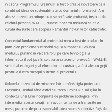
în cadrul Programului Erasmus+ a fost o creație inovatoare ce a
combinat ideea de sustenabilitate cu domeniul informaticii. Am
ales să dezvolt un roboțel cu o semnificație profundă, inspirat de
celebrul personaj WALL-E, cunoscut pentru misiunea sa de a
curăța deșeurile care acoperă Pământul într-un viitor catastrofic.
Conceptul fundamental al proiectului meu a fost de a aduce în
prim-plan problema sustenabilității și a impactului asupra
mediului, punând în valoare rolul pe care tehnologia și
informatica îl pot juca în soluționarea acestor provocări. WALL-E,
simbol al ecologiei și al eforturilor de curățare, a fost ales cu grijă
pentru a ilustra mesajul puternic al proiectului.
Roboțelul dezvoltat de mine ține într-o mână sigla proiectului
Erasmus+, simbolizând astfel căutarea luminii și a soluțiilor în
contextul unei lumi înconjurate de probleme ecologice. Prin
intermediul acestei creații, am avut intenția de a transmite un
mesaj puternic despre responsabilitatea noastră colectivă față de