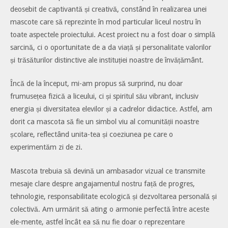
deosebit de captivantă și creativă, constând în realizarea unei
mascote care să reprezinte în mod particular liceul nostru în
toate aspectele proiectului. Acest proiect nu a fost doar o simplă
sarcină, ci o oportunitate de a da viață și personalitate valorilor
și trăsăturilor distinctive ale instituției noastre de învățământ.
Încă de la început, mi-am propus să surprind, nu doar
frumusețea fizică a liceului, ci și spiritul său vibrant, inclusiv
energia și diversitatea elevilor și a cadrelor didactice. Astfel, am
dorit ca mascota să fie un simbol viu al comunității noastre
școlare, reflectând unita-tea și coeziunea pe care o
experimentăm zi de zi.
Mascota trebuia să devină un ambasador vizual ce transmite
mesaje clare despre angajamentul nostru față de progres,
tehnologie, responsabilitate ecologică și dezvoltarea personală și
colectivă. Am urmărit să ating o armonie perfectă între aceste
ele-mente, astfel încât ea să nu fie doar o reprezentare