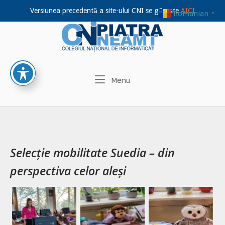
Versiunea precedentă a site-ului CNI se găsește
AICI
Romanian
▼
Home
Skip
to
content
Menu
Menu
Selecție mobilitate Suedia – din
perspectiva celor aleși