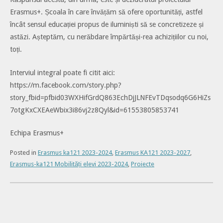
Erasmus+. Școala în care învățăm să ofere oportunități, astfel
încât sensul educației propus de iluminiști să se concretizeze și
astăzi. Așteptăm, cu nerăbdare împărtăși-rea achizițiilor cu noi,
toți.
Interviul integral poate fi citit aici:
https://m.facebook.com/story.php?
story_fbid=pfbid03WXHifGrdQ863EchDjJLNFEvTDqsodq6G6HiZs
7otgKxCXEAeWbix3i86vj2z8Qyl&id=61553805853741
Echipa Erasmus+
Posted in
Erasmus ka121 2023-2024
,
Erasmus KA121 2023-2027
,
Erasmus-ka121 Mobilități elevi 2023-2024
,
Proiecte