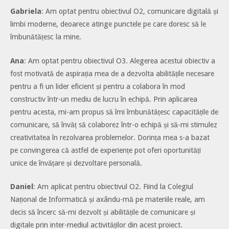
Gabriela
: Am optat pentru obiectivul O2, comunicare digitală și
limbi moderne, deoarece atinge punctele pe care doresc să le
îmbunătățesc la mine.
Ana
: Am optat pentru obiectivul O3. Alegerea acestui obiectiv a
fost motivată de aspirația mea de a dezvolta abilitățile necesare
pentru a fi un lider eficient și pentru a colabora în mod
constructiv într-un mediu de lucru în echipă. Prin aplicarea
pentru acesta, mi-am propus să îmi îmbunătățesc capacitățile de
comunicare, să învăț să colaborez într-o echipă și să-mi stimulez
creativitatea în rezolvarea problemelor. Dorința mea s-a bazat
pe convingerea că astfel de experiențe pot oferi oportunități
unice de învățare și dezvoltare personală.
Daniel
: Am aplicat pentru obiectivul O2. Fiind la Colegiul
Național de Informatică și axându-mă pe materiile reale, am
decis să încerc să-mi dezvolt și abilitățile de comunicare și
digitale prin inter-mediul activităților din acest proiect.