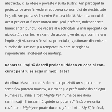
abstractă, ci să ofere o poveste vizuală Iustin: Am participat la
proiectul ce avea în vedere reducerea consumului de electricitate
în școli. Am putea să-l numim Factura ideală. Viziunea oricui din
acest proiect ar fi necesitatea unei școli perfecte, independente
financiar din punctul de vedere al electricității și mai apropiată ca
niciodată de un loc relaxant. Un acoperiș verde, așa cum mi-am
împărtășit viziunea și în schița proiectului, gestionare dinamică a
surselor de iluminat și o temperatură care se reglează
imponderabil, indiferent de anotimp.
Reporter: Poți să descrii proiectul/ideea cu care ai con-
curat pentru selecția în mobilitate?
Adelina
: Mascota creată de mine reprezintă un supererou ce
semnifică puterea noastră, a elevilor și a profesorilor din colegiu.
Numele său inițial a fost
Mighty Pal
, nume ce are două
semnificații. El înseamnă „prietenul puternic”, însă pro-nunția
cuvântului
Mighty
ne poate duce cu gândul și la
My IT
, în final,