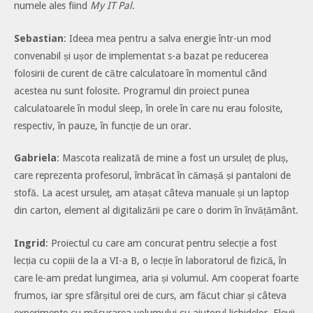
numele ales fiind
My IT Pal
.
Sebastian
: Ideea mea pentru a salva energie într-un mod
convenabil și ușor de implementat s-a bazat pe reducerea
folosirii de curent de către calculatoare în momentul când
acestea nu sunt folosite. Programul din proiect punea
calculatoarele în modul sleep, în orele în care nu erau folosite,
respectiv, în pauze, în funcție de un orar.
Gabriela
: Mascota realizată de mine a fost un ursuleț de pluș,
care reprezenta profesorul, îmbrăcat în cămașă și pantaloni de
stofă. La acest ursuleț, am atașat câteva manuale și un laptop
din carton, element al digitalizării pe care o dorim în învățământ.
Ingrid
: Proiectul cu care am concurat pentru selecție a fost
lecția cu copiii de la a VI-a B, o lecție în laboratorul de fizică, în
care le-am predat lungimea, aria și volumul. Am cooperat foarte
frumos, iar spre sfârșitul orei de curs, am făcut chiar și câteva
experimente cu măsurarea volumului cu ajutorul lichidelor. Elevii