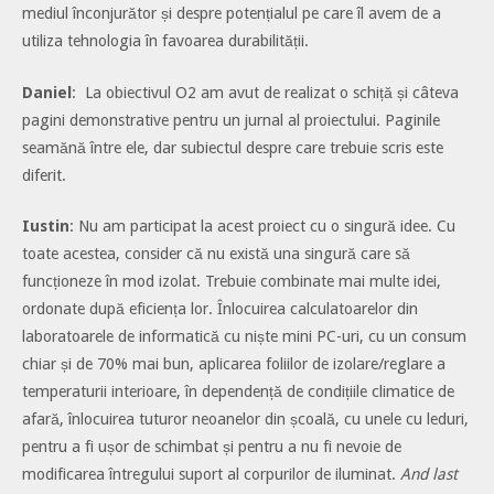
mediul înconjurător și despre potențialul pe care îl avem de a
utiliza tehnologia în favoarea durabilității.
Daniel
: La obiectivul O2 am avut de realizat o schiță și câteva
pagini demonstrative pentru un jurnal al proiectului. Paginile
seamănă între ele, dar subiectul despre care trebuie scris este
diferit.
Iustin
: Nu am participat la acest proiect cu o singură idee. Cu
toate acestea, consider că nu există una singură care să
funcționeze în mod izolat. Trebuie combinate mai multe idei,
ordonate după eficiența lor. Înlocuirea calculatoarelor din
laboratoarele de informatică cu niște mini PC-uri, cu un consum
chiar și de 70% mai bun, aplicarea foliilor de izolare/reglare a
temperaturii interioare, în dependență de condițiile climatice de
afară, înlocuirea tuturor neoanelor din școală, cu unele cu leduri,
pentru a fi ușor de schimbat și pentru a nu fi nevoie de
modificarea întregului suport al corpurilor de iluminat.
And last