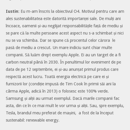
Iustin
: Eu m-am înscris la obiectivul O4. Motivul pentru care am
ales sustenabilitatea este datorită importanței sale. De mulți ani
încoace, oamenii și-au neglijat responsabilitățile față de mediu și
se pare că la multe persoane acest aspect nu s-a schimbat și nici
nu se va schimba. Dar se spune că procentul celor cărora le
pasă de mediu a crescut. Un mare indiciu sunt chiar multe
companii. Să luăm drept exemplu Apple. Ei au un target de a fi
carbon neutral până în 2030. În penultimul lor eveniment de pe
data de pe 12 septembrie, ei și-au anunțat primul produs care
respectă acest lucru. Toată energia electrică pe care ei și
furnizorii lor (condiție impusă de Tim Cook în primii săi ani la
cârma Apple, adică în 2013) o folosesc este 100% verde.
Samsung și alții au urmat exemplul. Dacă marile companii fac
asta, din ce în ce mai mult le vor urma și alții. Sau, spre exemplu,
Tesla, brandul meu preferat de mașini, a fost de la început
sustenabil: renewable energy.