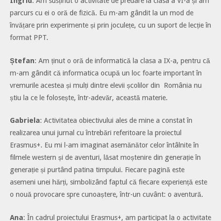
Ingrid
: Am susținut o activitate de predare la clasa a VI-a și am
parcurs cu ei o oră de fizică. Eu m-am gândit la un mod de
învățare prin experimente și prin joculețe, cu un suport de lecție în
format PPT.
Ștefan
: Am ținut o oră de informatică la clasa a IX-a, pentru că
m-am gândit că informatica ocupă un loc foarte important în
vremurile acestea și mulți dintre elevii școlilor din România nu
știu la ce le folosește, într-adevăr, această materie.
Gabriela
: Activitatea obiectivului ales de mine a constat în
realizarea unui jurnal cu întrebări referitoare la proiectul
Erasmus+. Eu mi l-am imaginat asemănător celor întâlnite în
filmele western și de aventuri, lăsat moștenire din generație în
generație și purtând patina timpului. Fiecare pagină este
asemeni unei hărți, simbolizând faptul că fiecare experiență este
o nouă provocare spre cunoaștere, într-un cuvânt: o aventură.
Ana
: În cadrul proiectului Erasmus+, am participat la o activitate