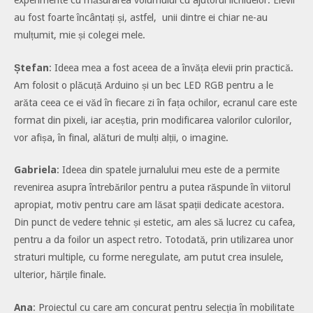
au fost foarte încântați și, astfel, unii dintre ei chiar ne-au
mulțumit, mie și colegei mele.
Ștefan
: Ideea mea a fost aceea de a învăța elevii prin practică.
Am folosit o plăcuță Arduino și un bec LED RGB pentru a le
arăta ceea ce ei văd în fiecare zi în fața ochilor, ecranul care este
format din pixeli, iar aceștia, prin modificarea valorilor culorilor,
vor afișa, în final, alături de mulți alții, o imagine.
Gabriela
: Ideea din spatele jurnalului meu este de a permite
revenirea asupra întrebărilor pentru a putea răspunde în viitorul
apropiat, motiv pentru care am lăsat spații dedicate acestora.
Din punct de vedere tehnic și estetic, am ales să lucrez cu cafea,
pentru a da foilor un aspect retro. Totodată, prin utilizarea unor
straturi multiple, cu forme neregulate, am putut crea insulele,
ulterior, hărțile finale.
Ana
: Proiectul cu care am concurat pentru selecția în mobilitate