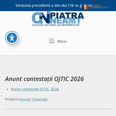
Versiunea precedentă a site-ului CNI se găsește
AICI
Romanian
▼
Home
Skip
to
content
Menu
Menu
Anunt contestații OJTIC 2026
Anunt contestatii OJTIC 2026
Posted in
Noutati
,
Olimpiade