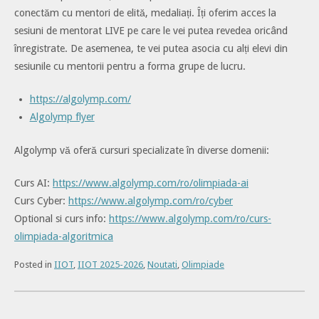
conectăm cu mentori de elită, medaliați. Îți oferim acces la
sesiuni de mentorat LIVE pe care le vei putea revedea oricând
înregistrate. De asemenea, te vei putea asocia cu alți elevi din
sesiunile cu mentorii pentru a forma grupe de lucru.
https://algolymp.com/
Algolymp flyer
Algolymp vă oferă cursuri specializate în diverse domenii:
Curs AI:
https://www.algolymp.com/ro/olimpiada-ai
Curs Cyber:
https://www.algolymp.com/ro/cyber
Optional si curs info:
https://www.algolymp.com/ro/curs-
olimpiada-algoritmica
Posted in
IIOT
,
IIOT 2025-2026
,
Noutati
,
Olimpiade