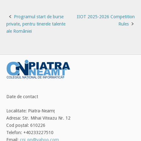
Post
Programul start de burse
IIOT 2025-2026 Competition
private, pentru tinerele talente
Rules
navigation
ale României
Date de contact
Localitate: Piatra-Neamț
Adresa: Str. Mihai Viteazu Nr. 12
Cod poștal: 610226
Telefon: +40233227510
Email:
cni_pn@yahoo.com