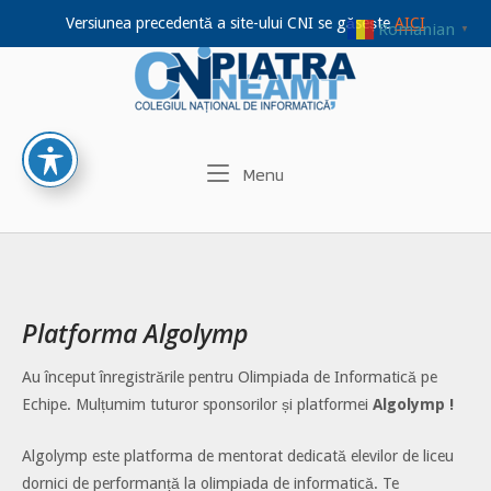
Versiunea precedentă a site-ului CNI se găsește
AICI
Romanian
▼
Home
Skip
to
content
Menu
Menu
Platforma Algolymp
Au început înregistrările pentru Olimpiada de Informatică pe
Echipe. Mulțumim tuturor sponsorilor și platformei
Algolymp
!
Algolymp este platforma de mentorat dedicată elevilor de liceu
dornici de performanță la olimpiada de informatică. Te