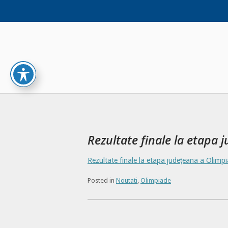
Skip
to
content
Rezultate finale la etapa 
Rezultate finale la etapa județeana a Olimp
Posted in
Noutati
,
Olimpiade