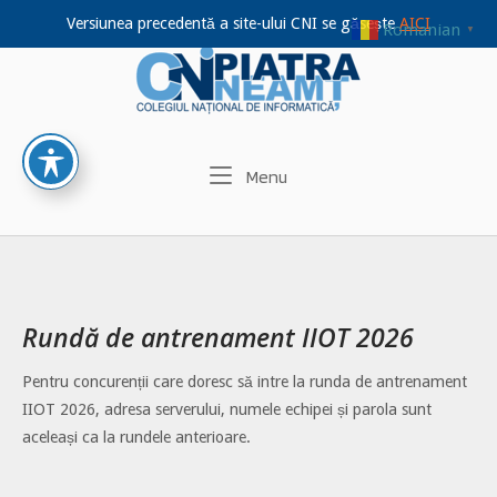
Versiunea precedentă a site-ului CNI se găsește
AICI
Romanian
▼
Home
Skip
to
content
Menu
Menu
Rundă de antrenament IIOT 2026
Pentru concurenții care doresc să intre la runda de antrenament
IIOT 2026, adresa serverului, numele echipei și parola sunt
aceleași ca la rundele anterioare.