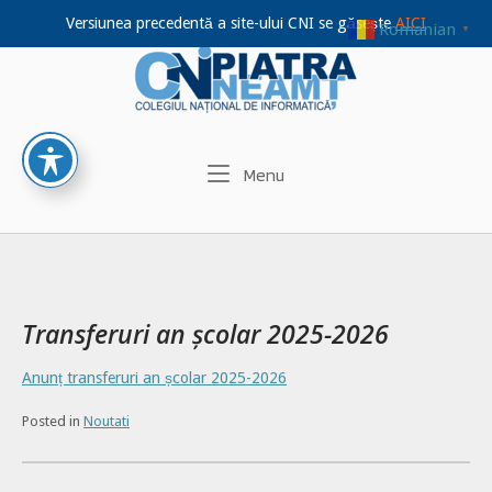
Versiunea precedentă a site-ului CNI se găsește
AICI
Romanian
▼
Home
Skip
to
content
Menu
Menu
Transferuri an școlar 2025-2026
Anunț transferuri an școlar 2025-2026
Posted in
Noutati