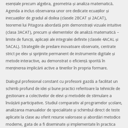
esențiale precum algebra, geometria și analiza matematică.
Agenda a inclus observarea unor ore dedicate ecuațiilor și
inecuațiilor de gradul al doilea (clasele 2BCAT și 2ACAT),
teoremei lui Pitagora abordată prin demonstrații vizuale intuitive
(clasa 3ACAT), precum și elementelor de analiză matematică –
limite de funcții, aplicații ale integralei definite (clasele 4ACAL și
5ACAL). Strategiile de predare inovatoare observate, centrate
strict pe elev și sprijinite permanent de instrumente digitale și
metode interactive, au demonstrat o eficiență sporită în
menținerea implicării active a tinerilor în propria formare.
Dialogul profesional constant cu profesorii gazdă a facilitat un
schimb profund de idei și bune practici referitoare la tehnicile de
gestionare a colectivelor de elevi și metodele de stimulare a
învățării participative. Studiul comparativ al programelor școlare,
analizarea manualelor de specialitate și schimbul direct de teste
aplicate la clase au oferit resurse valoroase și abordări metodice
moderne, gata de a fi diseminate și implementate în practica