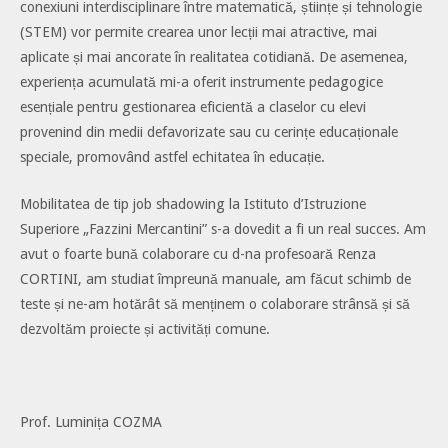
conexiuni interdisciplinare între matematică, științe și tehnologie
(STEM) vor permite crearea unor lecții mai atractive, mai
aplicate și mai ancorate în realitatea cotidiană. De asemenea,
experiența acumulată mi-a oferit instrumente pedagogice
esențiale pentru gestionarea eficientă a claselor cu elevi
provenind din medii defavorizate sau cu cerințe educaționale
speciale, promovând astfel echitatea în educație.
Mobilitatea de tip job shadowing la Istituto d’Istruzione
Superiore „Fazzini Mercantini” s-a dovedit a fi un real succes. Am
avut o foarte bună colaborare cu d-na profesoară Renza
CORTINI, am studiat împreună manuale, am făcut schimb de
teste și ne-am hotărât să menținem o colaborare strânsă și să
dezvoltăm proiecte și activități comune.
Prof. Luminița COZMA