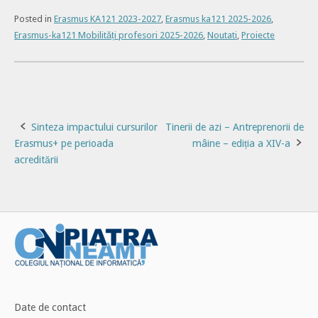
Posted in
Erasmus KA121 2023-2027
,
Erasmus ka121 2025-2026
,
Erasmus-ka121 Mobilități profesori 2025-2026
,
Noutati
,
Proiecte
Post
Sinteza impactului cursurilor
Tinerii de azi – Antreprenorii de
Erasmus+ pe perioada
mâine – ediția a XIV-a
navigation
acreditării
Date de contact