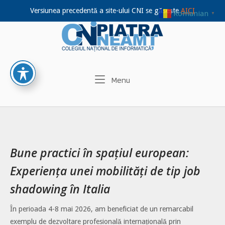
Versiunea precedentă a site-ului CNI se găsește
AICI
Romanian
▼
Home
Skip
to
content
Menu
Menu
Bune practici în spațiul european:
Experiența unei mobilități de tip job
shadowing în Italia
În perioada 4-8 mai 2026, am beneficiat de un remarcabil
exemplu de dezvoltare profesională internațională prin