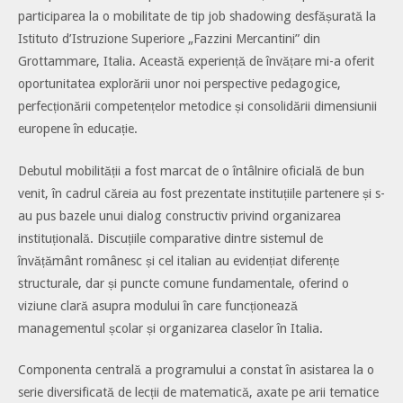
participarea la o mobilitate de tip job shadowing desfășurată la
Istituto d’Istruzione Superiore „Fazzini Mercantini” din
Grottammare, Italia. Această experiență de învățare mi-a oferit
oportunitatea explorării unor noi perspective pedagogice,
perfecționării competențelor metodice și consolidării dimensiunii
europene în educație.
Debutul mobilității a fost marcat de o întâlnire oficială de bun
venit, în cadrul căreia au fost prezentate instituțiile partenere și s-
au pus bazele unui dialog constructiv privind organizarea
instituțională. Discuțiile comparative dintre sistemul de
învățământ românesc și cel italian au evidențiat diferențe
structurale, dar și puncte comune fundamentale, oferind o
viziune clară asupra modului în care funcționează
managementul școlar și organizarea claselor în Italia.
Componenta centrală a programului a constat în asistarea la o
serie diversificată de lecții de matematică, axate pe arii tematice